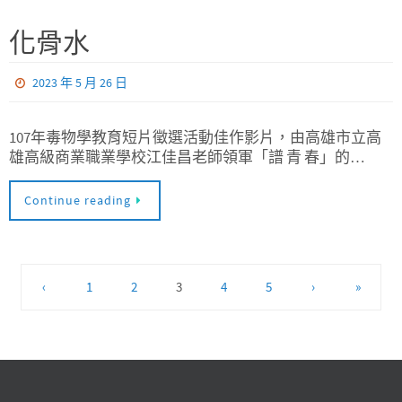
化骨水
2023 年 5 月 26 日
107年毒物學教育短片徵選活動佳作影片，由高雄市立高
雄高級商業職業學校江佳昌老師領軍「譜 青 春」的…
Continue reading
‹
1
2
3
4
5
›
»