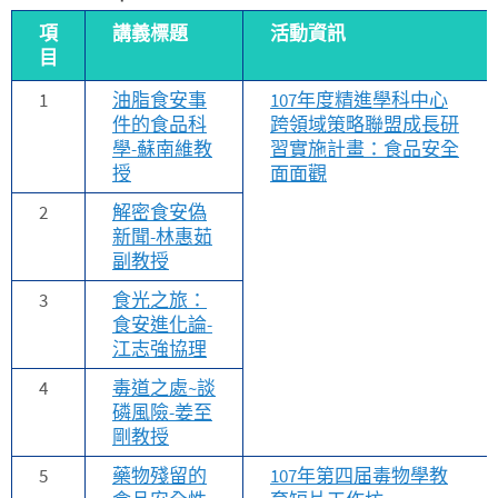
項
講義標題
活動資訊
目
1
油脂食安事
107年度精進學科中心
件的食品科
跨領域策略聯盟成長研
學-蘇南維教
習實施計畫：食品安全
授
面面觀
2
解密食安偽
新聞-林惠茹
副教授
3
食光之旅：
食安進化論-
江志強協理
4
毒道之處~談
磷風險-姜至
剛教授
5
藥物殘留的
107年第四届毒物學教