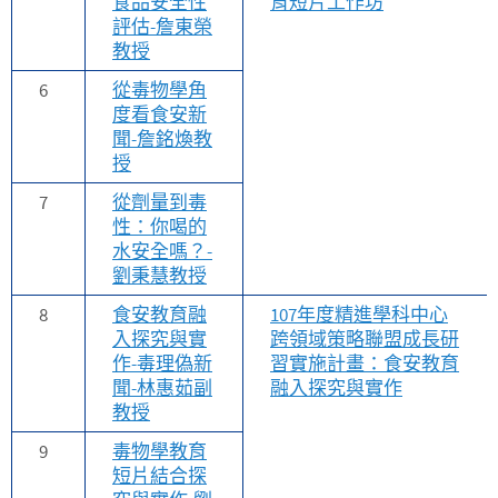
食品安全性
育短片工作坊
評估-詹東榮
教授
6
從毒物學角
度看食安新
聞-詹銘煥教
授
7
從劑量到毒
性：你喝的
水安全嗎？-
劉秉慧教授
8
食安教育融
107年度精進學科中心
入探究與實
跨領域策略聯盟成長研
作-毒理偽新
習實施計畫：食安教育
聞-林惠茹副
融入探究與實作
教授
9
毒物學教育
短片結合探