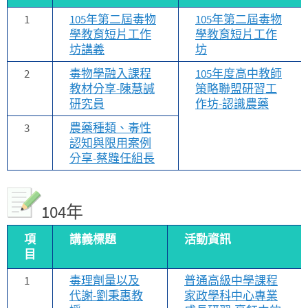
1
105年第二屆毒物
105年第二屆毒物
學教育短片工作
學教育短片工作
坊講義
坊
2
毒物學融入課程
105年度高中教師
教材分享-陳慧諴
策略聯盟研習工
研究員
作坊-認識農藥
3
農藥種類、毒性
認知與限用案例
分享-蔡韙任組長
104年
項
講義標題
活動資訊
目
1
毒理劑量以及
普通高級中學課程
代謝-劉秉惠教
家政學科中心專業