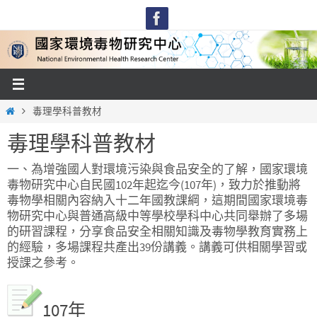
Skip
to
content
Home
毒理學科普教材
毒理學科普教材
一、為增強國人對環境污染與食品安全的了解，國家環境
毒物研究中心自民國102年起迄今(107年)，致力於推動將
毒物學相關內容納入十二年國教課綱，這期間國家環境毒
物研究中心與普通高級中等學校學科中心共同舉辦了多場
的研習課程，分享食品安全相關知識及毒物學教育實務上
的經驗，多場課程共產出39份講義。講義可供相關學習或
授課之參考。
107年