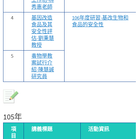
秀惠老師
4
基因改造
106年度研習-基改生物和
食品及其
食品的安全性
安全性評
估-劉秉慧
教授
5
毒物學教
案試行介
紹-陳慧諴
研究員
105年
項
講義標題
活動資訊
目