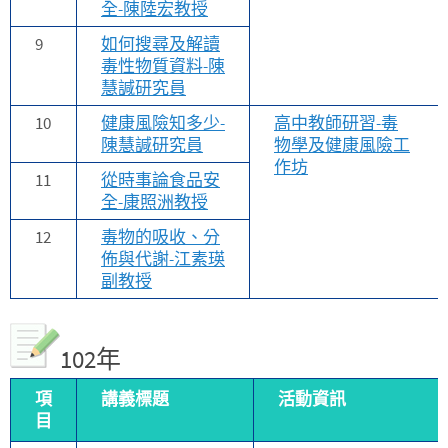
全-陳陸宏教授
9
如何搜尋及解讀
毒性物質資料-陳
慧諴研究員
10
健康風險知多少-
高中教師研習-毒
陳慧諴研究員
物學及健康風險工
作坊
11
從時事論食品安
全-康照洲教授
12
毒物的吸收、分
佈與代謝-江素瑛
副教授
102年
項
講義標題
活動資訊
目