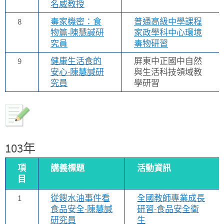
名威教授
8
毒家機密：食
普通高級中學課程
物篇-陳慧諴研
家政學科中心環境
究員
毒物研習
9
健康生活食的
屏東中正國中自然
安心-陳慧諴研
與生活科技領域教
究員
學研習
103年
項
講義標題
活動資訊
目
1
從餿水油事件看
全國教師專業成長
食品安全-陳慧諴
研習-食品安全衛
研究員
生