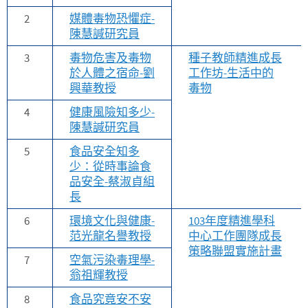
2
媒體毒物恐懼症-
陳慧諴研究員
3
毒物危害及毒物
種子教師精進成長
於人體之宿命-劉
工作坊-生活中的
興華教授
毒物
4
健康風險知多少-
陳慧諴研究員
5
食品安全知多
少：從時事論食
品安全-蔡淑貞組
長
6
環境文化與健康-
103年度精進學科
范光龍名譽教授
中心工作團隊成長
策略聯盟實施計畫
7
空氣污染毒理學-
翁祖輝教授
8
食品究竟安不安