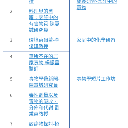
授
成長研習-烹飪中的
毒物
2
料理界的黑
暗：烹飪中的
有害物質-陳慧
諴研究員
3
環境荷爾蒙-李
家庭中的化學研習
俊璋教授
4
無所不在的居
家毒物-楊振昌
醫師
5
毒物學偽新聞-
毒物學短片工作坊
陳慧諴研究員
6
毒性劑量以及
毒物的吸收、
分佈和代謝-劉
秉惠教授
7
致癌物探討-招