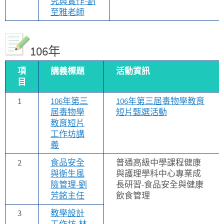
究與實作-劉
至雅老師
106年
項
講義標題
活動資訊
目
1
106年第三
106年第三屆毒物學教育
屆毒物學
短片甄選活動
教育短片
工作坊講
義
2
食品安全
普通高級中學課程健康
與衛生風
與護理學科中心專業成
險管理-劉
長研習-食品安全與健康
芳銘主任
飲食管理
3
教學設計
工作坊-林