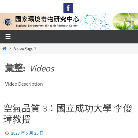
Skip
to
content
Home
Video
Page 7
彙整:
Videos
Video Description
空氣品質-3：國立成功大學 李俊
璋教授
2023 年 5 月 25 日