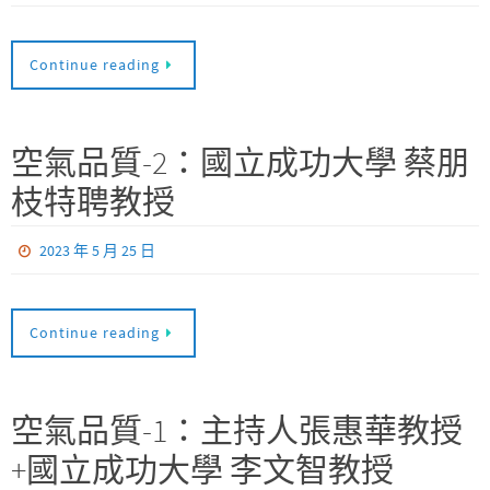
Continue reading
空氣品質-2：國立成功大學 蔡朋
枝特聘教授
2023 年 5 月 25 日
Continue reading
空氣品質-1：主持人張惠華教授
+國立成功大學 李文智教授