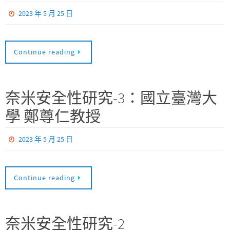
2023 年 5 月 25 日
Continue reading
奈米安全性研究-3：國立臺灣大
學 鄭尊仁教授
2023 年 5 月 25 日
Continue reading
奈米安全性研究-2