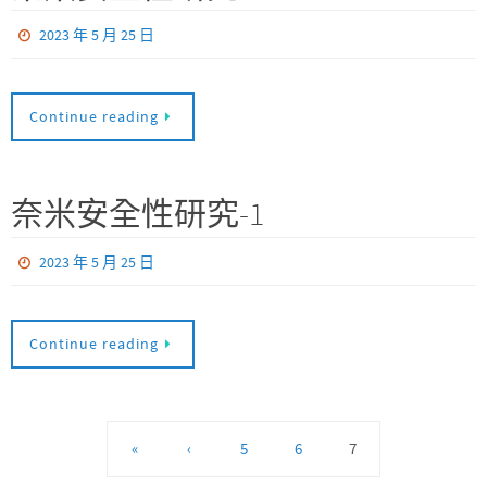
2023 年 5 月 25 日
Continue reading
奈米安全性研究-1
2023 年 5 月 25 日
Continue reading
«
‹
5
6
7