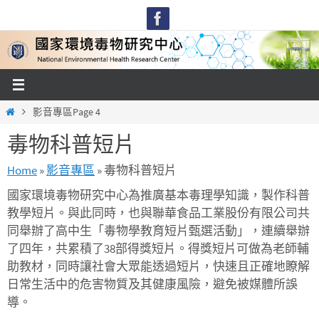
Skip
to
content
Home
影音專區
Page 4
毒物科普短片
Home
»
影音專區
»
毒物科普短片
國家環境毒物研究中心為推廣基本毒理學知識，製作科普
教學短片。與此同時，也與聯華食品工業股份有限公司共
同舉辦了高中生「毒物學教育短片甄選活動」，連續舉辦
了四年，共累積了38部得獎短片。得獎短片可做為老師輔
助教材，同時讓社會大眾能透過短片，快速且正確地瞭解
日常生活中的危害物質及其健康風險，避免被媒體所誤
導。