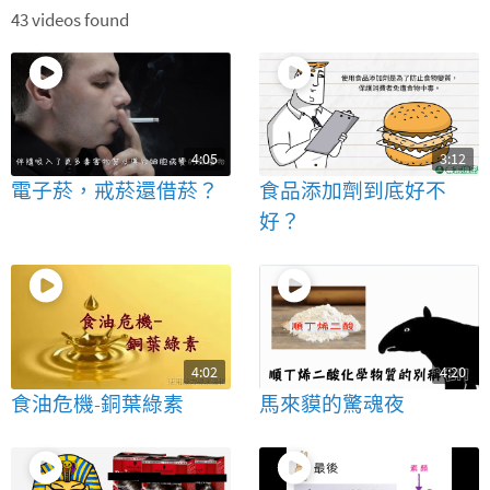
43 videos found
4:05
3:12
電子菸，戒菸還借菸？
食品添加劑到底好不
好？
4:02
4:20
食油危機-銅葉綠素
馬來貘的驚魂夜