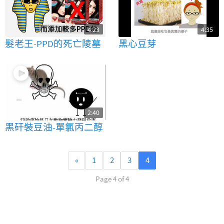
4:23
4:35
髮老王-PPD的死亡陵墓
黑心豆芽
2:40
黑矸裝豆油-單氯丙二醇
«
1
2
3
4
Page 4 of 4