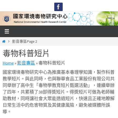
Skip
to
content
Home
影音專區
Page 2
毒物科普短片
Home
»
影音專區
»
毒物科普短片
國家環境毒物研究中心為推廣基本毒理學知識，製作科普
教學短片。與此同時，也與聯華食品工業股份有限公司共
同舉辦了高中生「毒物學教育短片甄選活動」，連續舉辦
了四年，共累積了38部得獎短片。得獎短片可做為老師輔
助教材，同時讓社會大眾能透過短片，快速且正確地瞭解
日常生活中的危害物質及其健康風險，避免被媒體所誤
導。