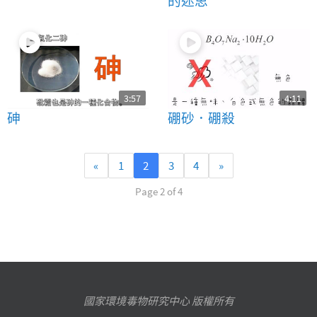
的迷思
3:57
4:11
砷
硼砂．硼殺
«
1
2
3
4
»
Page 2 of 4
國家環境毒物研究中心 版權所有