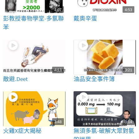
4:07
4:53
彭教授毒物學堂-多氯聯
戴奧辛蛋
苯
4:13
3:21
敵避.Deet
油品安全事件簿
3:48
3:14
火雞X症大揭秘
無須多氯-破解大眾對氯