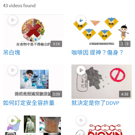
43 videos found
3:16
3:59
吊白塊
咖啡因 提神？傷身？
3:39
4:38
如何訂定安全容許量
就決定是你了DDVP