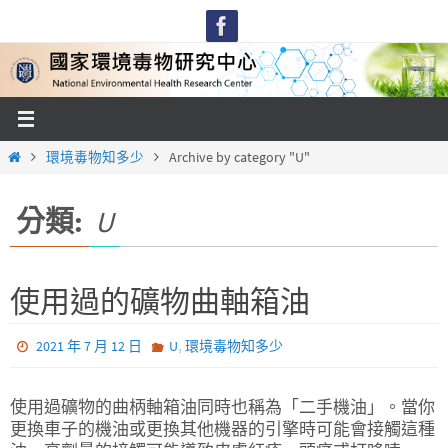
Skip
to
content
Home
環境毒物知多少
Archive by category "U"
分類:
U
使用過的礦物曲軸箱油
,
2021 年 7 月 12 日
U
環境毒物知多少
使用過礦物的曲柄軸箱油同時也稱為「二手機油」。當你
更換車子的機油或更換其他機器的引擎時可能會接觸這種