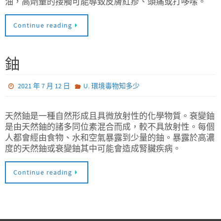
油，高劑量的接觸可能導致皮膚紅疹、頭痛或打哆嗦。
Continue reading
鈾
,
2021 年 7 月 12 日
U
環境毒物知多少
天然鈾是一種自然形成且具微放射性的化學物質。衰變鈾
是由天然鈾的諸多同位素混合而成，較不具放射性。每個
人都會經由食物、水和空氣暴露到少量的鈾。暴露於高濃
度的天然鈾或衰變鈾其中可能會造成腎臟疾病。
Continue reading