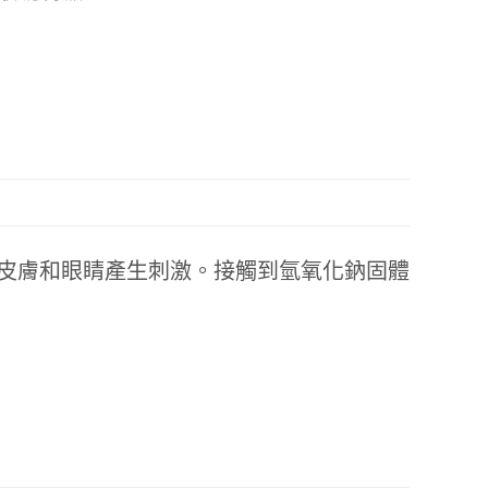
皮膚和眼睛產生刺激。接觸到氫氧化鈉固體