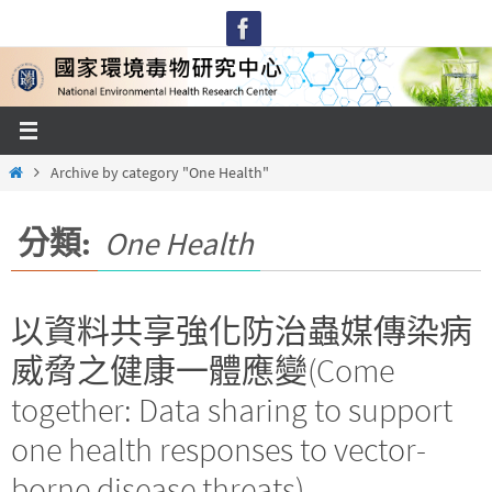
Skip
to
content
Home
Archive by category "One Health"
分類:
One Health
以資料共享強化防治蟲媒傳染病
威脅之健康一體應變(Come
together: Data sharing to support
one health responses to vector-
borne disease threats)