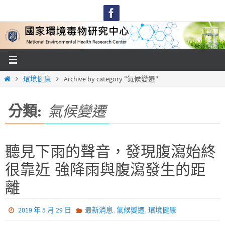
Skip
to
content
Home
環境健康
Archive by category "氣候變遷"
分類:
氣候變遷
聽見下雨的聲音，發現腹瀉始終
很靠近-強降雨與腹瀉發生的距
離
,
,
2019 年 5 月 29 日
最新消息
氣候變遷
環境健康