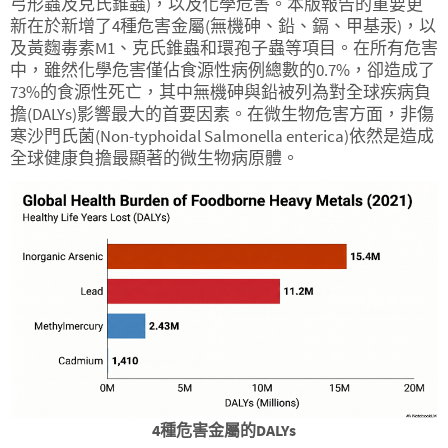
弓形蟲及克氏錐蟲)，以及化學危害。本版報告的重要更
新在於新增了4種危害金屬(無機砷、鉛、鎘、甲基汞)，以
及黃麴毒素M1、克氏錐蟲和環孢子蟲等項目。在所有危害
中，雖然化學危害僅佔食源性病例總數的0.7%，卻造成了
73%的食源性死亡，其中無機砷與鉛被列為對全球疾病負
擔(DALYs)影響最大的首要因素。在微生物危害方面，非傷
寒沙門氏菌(Non-typhoidal Salmonella enterica)依然是造成
全球健康負擔最顯著的微生物病原體。
4種危害金屬的DALYs