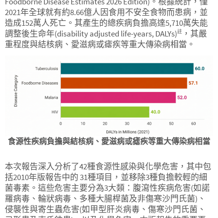
Foodborne Disease Estimates 2026 Edition)。根據統計，僅
2021年全球就有約8.66億人因食用不安全食物而患病，並
造成152萬人死亡。其產生的總疾病負擔高達5,710萬失能
調整後生命年(disability adjusted life-years, DALYs)
，其嚴
註
重程度與結核病、愛滋病或瘧疾等重大傳染病相當。
食源性疾病負擔與結核病、愛滋病或瘧疾等重大傳染病相當
本次報告深入分析了42種食源性感染與化學危害，其中包
括2010年版報告中的 31種項目，並移除3種負擔較輕的細
菌毒素。這些危害主要分為3大類：腹瀉性疾病危害(如諾
羅病毒、輪狀病毒、多種大腸桿菌及非傷寒沙門氏菌)、
侵襲性與寄生蟲危害(如甲型肝炎病毒、傷寒沙門氏菌、