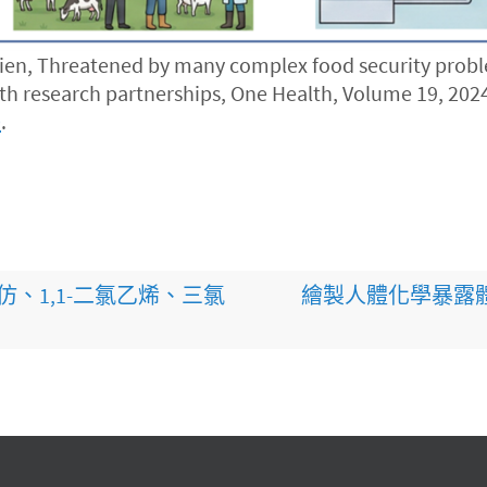
 Threatened by many complex food security problem
h research partnerships, One Health, Volume 19, 202
0
.
仿、1,1-二氯乙烯、三氯
繪製人體化學暴露體圖譜