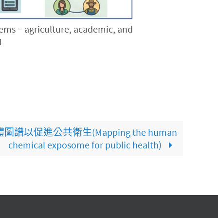
s – agriculture, academic, and
4
以促進公共衛生(Mapping the human
chemical exposome for public health)