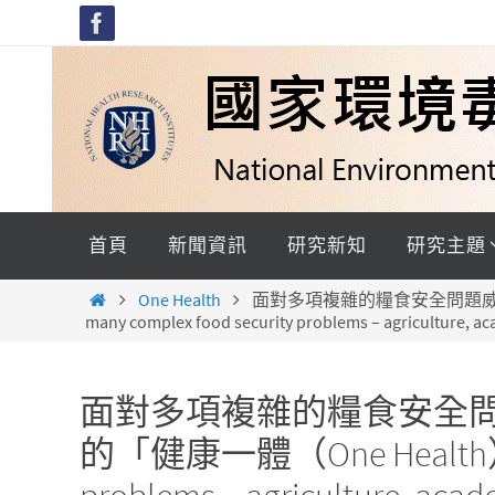
Skip
to
content
Skip
to
首頁
新聞資訊
研究新知
研究主題
content
Home
One Health
面對多項複雜的糧食安全問題威脅，
many complex food security problems – agriculture, a
面對多項複雜的糧食安全
的「健康一體（One Health）」研