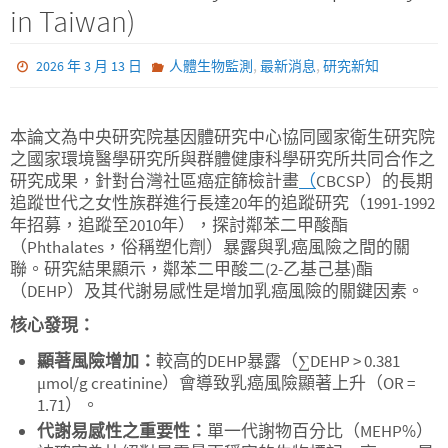
in Taiwan)
,
,
2026 年 3 月 13 日
人體生物監測
最新消息
研究新知
本論文為中央研究院基因體研究中心協同國家衛生研究院
之國家環境醫學研究所與群體健康科學研究所共同合作之
研究成果，針對台灣社區癌症篩檢計畫
（
CBCSP）的長期
追蹤世代之女性族群進行長達20年的追蹤研究（1991-1992
年招募，追蹤至2010年），探討鄰苯二甲酸酯
（Phthalates，俗稱塑化劑）暴露與乳癌風險之間的關
聯。研究結果顯示，鄰苯二甲酸二(2-乙基己基)酯
（DEHP）及其代謝易感性是增加乳癌風險的關鍵因素。
核心發現：
顯著風險增加：
較高的DEHP暴露（∑DEHP > 0.381
μmol/g creatinine）會導致乳癌風險顯著上升（OR =
1.71）。
代謝易感性之重要性：
單一代謝物百分比（MEHP%）