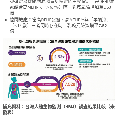
被確定為比絕對暴露量更穩定的生物標記。高DEHP暴
露結合高MEHP%（> 6.7%）時，乳癌風險增加至2.53
倍。
協同效應：
當高DEHP暴露、高MEHP%與「早初潮」
（≤ 14 歲）三者同時存在時，乳癌風險激增至
7.52
倍
。
補充資料：台灣人體生物監測（
HBM
）調查結果比較（未
發表）