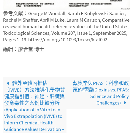
參考文獻：George M Woodall, Sarah E Kobylewski-Saucier,
Rachel M Shaffer, April M Luke, Laura M Carlson, Comparative
review of human health reference values of the United States,
Toxicological Sciences, Volume 207, Issue 1, September 2025,
Pages 1–19, https://doi.org/10.1093/toxsci/kfaf092
編輯：廖合堂 博士
體外至體內推估
戴奧辛與PFAS：科學和政
策的轉變(Dioxins vs. PFAS:
（IVIVE）方法推導化學物質
Science and Policy
健康指引值：神經、肝臟與
Challenges)
發育毒性之案例比較分析
(Application of In Vitro to In
Vivo Extrapolation (IVIVE) to
Inform Chemical Health
Guidance Values Derivation –