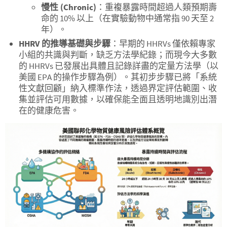
慢性
(Chronic)
：重複暴露時間超過人類預期壽
命的 10% 以上（在實驗動物中通常指 90 天至 2
年）。
HHRV
的推導基礎與步驟
：早期的 HHRVs 僅依賴專家
小組的共識與判斷，缺乏方法學紀錄；而現今大多數
的 HHRVs 已發展出具體且記錄詳盡的定量方法學（以
美國 EPA 的操作步驟為例）。其初步步驟已將「系統
性文獻回顧」納入標準作法，透過界定評估範圍、收
集並評估可用數據，以確保能全面且透明地識別出潛
在的健康危害。