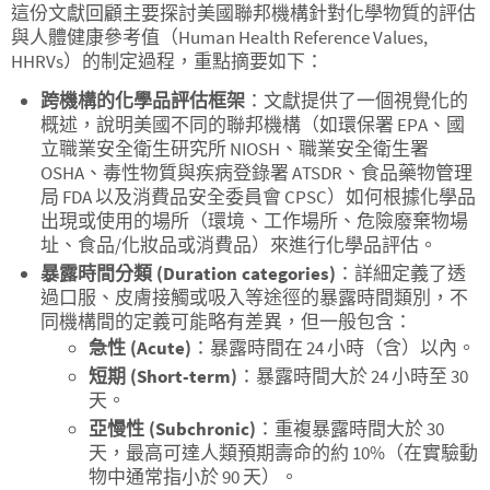
這份文獻回顧主要探討美國聯邦機構針對化學物質的評估
與人體健康參考值（Human Health Reference Values,
HHRVs）的制定過程，重點摘要如下：
跨機構的化學品評估框架
：文獻提供了一個視覺化的
概述，說明美國不同的聯邦機構（如環保署 EPA、國
立職業安全衛生研究所 NIOSH、職業安全衛生署
OSHA、毒性物質與疾病登錄署 ATSDR、食品藥物管理
局 FDA 以及消費品安全委員會 CPSC）如何根據化學品
出現或使用的場所（環境、工作場所、危險廢棄物場
址、食品/化妝品或消費品）來進行化學品評估。
暴露時間分類
(Duration categories)
：詳細定義了透
過口服、皮膚接觸或吸入等途徑的暴露時間類別，不
同機構間的定義可能略有差異，但一般包含：
急性
(Acute)
：暴露時間在 24 小時（含）以內。
短期
(Short-term)
：暴露時間大於 24 小時至 30
天。
亞慢性
(Subchronic)
：重複暴露時間大於 30
天，最高可達人類預期壽命的約 10%（在實驗動
物中通常指小於 90 天）。