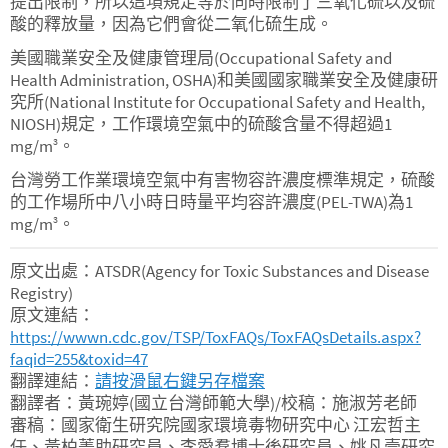
提出限制，所以這項規定等於同時限制了三氧化硫以及硫
酸的釋放量，因為它們會從二氧化硫生成。
美國職業安全及健康管理局(Occupational Safety and
Health Administration, OSHA)和美國國家職業安全及健康研
究所(National Institute for Occupational Safety and Health,
NIOSH)規定，工作環境空氣中的硫酸含量不得超過1
mg/m
。
3
台灣勞工作業環境空氣中有害物容許濃度標準規定，硫酸
的工作場所中八小時日時量平均容許濃度(PEL-TWA)為1
mg/m
。
3
原文出處：ATSDR(Agency for Toxic Substances and Disease
Registry)
原文連結：
https://wwwn.cdc.gov/TSP/ToxFAQs/ToxFAQsDetails.aspx?
faqid=255&toxid=47
翻譯連結：
請按滑鼠右鍵另存檔案
翻譯者：黃琬婷(國立台灣師範大學)/校稿：施淑芳老師
審稿：國家衛生研究院國家環境毒物研究中心 江宏哲主
任、黃柏菁助研究員、李愛羣博士後研究員、姚凡壹研究