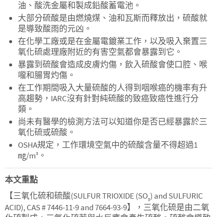
油、酸洗金屬和製成鉛酸蓄電池。
大部分硫酸是由燃燒煤、油和瓦斯而釋放出，硫酸就
是導致酸雨的元凶。
在化學工廠或是在金屬電鍍業工作，以及吸入棄置三
氧化硫處理廠附近的有害空氣都會暴露到它。
暴露到硫酸會造成皮膚灼傷，飲入硫酸會使口腔、喉
嚨和腸胃灼傷。
在工作期間吸入大量硫酸的人得到咽喉癌的機率有升
高趨勢，IARC沒有針對純硫酸的致癌致癌性進行分
類。
尚未有醫學的檢測方法可以知道你是否已經暴露於三
氧化硫或硫酸。
OSHA規定，工作環境空氣中的硫酸含量不得超過1
㎎/m
。
3
本文重點
【三氧化硫和硫酸(SULFUR TRIOXIDE (SO
) and SULFURIC
3
ACID), CAS # 7446-11-9 and 7664-93-9】，三氧化硫是由二氧