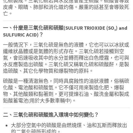
化硫製成。三氧化硫若與水反應會產生硫酸。硫酸會導致
皮膚、眼睛、肺部和消化道灼傷。嚴重的話甚至會導致死
亡。
一、什麼是三氧化硫和硫酸(SULFUR TRIOXIDE (SO
) and
3
SULFURIC ACID)？
一般情況下，三氧化硫是無色的液體，它也可以以冰狀或
纖維狀晶體或是氣體的形式存在。三氧化硫若接觸到空
氣，會迅速吸收其中的水分並轉而釋出白色煙霧，也可與
水反應製造出硫酸。三氧化硫又稱氧化硫和硫酸酐，是製
造硫酸、其它化學物質和爆裂物的原料。
硫酸是一種清澈無色，同時具腐蝕性的油狀液體，俗稱硫
化酸、電池酸和硫酸氫。它不僅可用來製造化肥、爆裂
物、其他酸類和黏著劑，更可提煉石油、酸洗金屬和製成
鉛酸蓄電池(用於大多數車輛中)。
二、三氧化硫和硫酸進入環境中如何變化？
大部分空氣中的硫酸是由燃燒煤、油和瓦斯而釋放出
的二氧化硫所形成的。