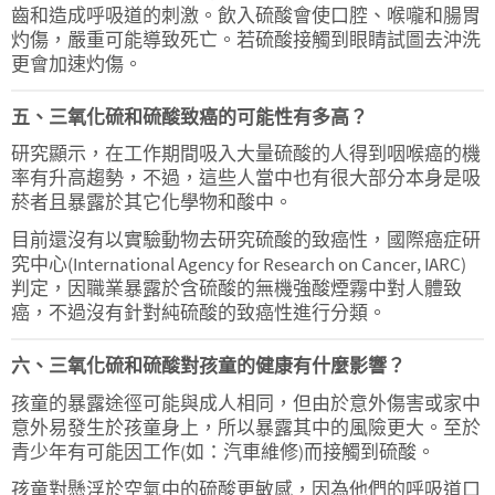
齒和造成呼吸道的刺激。飲入硫酸會使口腔、喉嚨和腸胃
灼傷，嚴重可能導致死亡。若硫酸接觸到眼睛試圖去沖洗
更會加速灼傷。
五、三氧化硫和硫酸致癌的可能性有多高？
研究顯示，在工作期間吸入大量硫酸的人得到咽喉癌的機
率有升高趨勢，不過，這些人當中也有很大部分本身是吸
菸者且暴露於其它化學物和酸中。
目前還沒有以實驗動物去研究硫酸的致癌性，國際癌症研
究中心(International Agency for Research on Cancer, IARC)
判定，因職業暴露於含硫酸的無機強酸煙霧中對人體致
癌，不過沒有針對純硫酸的致癌性進行分類。
六、三氧化硫和硫酸對孩童的健康有什麼影響？
孩童的暴露途徑可能與成人相同，但由於意外傷害或家中
意外易發生於孩童身上，所以暴露其中的風險更大。至於
青少年有可能因工作(如：汽車維修)而接觸到硫酸。
孩童對懸浮於空氣中的硫酸更敏感，因為他們的呼吸道口