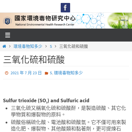
Skip
to
content
Home
環境毒物知多少
S
三氧化硫和硫酸
三氧化硫和硫酸
,
2021 年 7 月 23 日
S
環境毒物知多少
Sulfur trioxide (SO
) and Sulfuric acid
3
三氧化硫又稱氧化硫和硫酸酐，是製造硫酸、其它化
學物質和爆裂物的原料。
硫酸俗稱硫化酸、電池酸和硫酸氫。它不僅可用來製
造化肥、爆裂物、其他酸類和黏著劑，更可提煉石