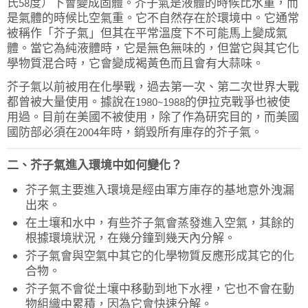
氏58度）下會變成固體。芥子氣是液體的時候比水重，而
是氣體的時候比空氣重。它不自然存在於環境中。它通常
被稱作「芥子氣」但其在平常溫度下不可能馬上變成氣
體。當它為純液體時，它是無色無味的，但當它與其它化
學物質混合時，它會變成褐黃色而且會有大蒜味。
芥子氣以前被用在化學戰，過去第一次、第二次世界大戰
都曾被大量使用。據說在1980~1988的伊拉克戰爭也被使
用過。目前在美國不被使用，除了作為研究目的，而美國
國防部必須在2004年時，銷毀所有庫存的芥子氣。
二、芥子氣進入環境中如何變化？
芥子氣主要進入環境是經由軍方庫存的基地意外洩漏
出來。
在土壤和水中，有些芥子氣會蒸發進入空氣，其餘的
根據環境狀況，在幾分鐘到幾天內分解。
芥子氣會與空氣中其它的化學物質反應形成其它的化
合物。
芥子氣不會從土壤中移動到地下水裡，它也不會在動
物組織中累積，因為它會快速分解。