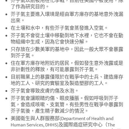
芥子氣以前被用在化學戰，目前在美國不被使用，除
了作為研究目的。
芥子氣主要進入環境是經由軍方庫存的基地意外洩漏
出來。
在土壤和水中，有些芥子氣會蒸發進入空氣。
芥子氣不會從土壤中移動到地下水裡，它也不會在動
物組織中生成，因為它會快速分解。
只存放在少數美軍的基地中，因此一般大眾不會暴露
到芥子氣。
住在軍方庫存地附近的居民，假如發生意外洩露或是
非計劃性的釋放，有可能暴露到芥子氣。
目前職業上的暴露僅限於在戰爭中的士兵、建造庫存
地的工人、研究的實驗室及製造塑膠的工人。
芥子氣會導致皮膚灼傷及水泡。
芥子氣會讓眼睛灼傷、眼皮腫脹。假如呼吸到芥子
氣，會造成咳嗽、支氣管。有些男性在戰爭中暴露到
芥子氣後，產生精子數減少的情況。
美國衛生與人群服務部(Department of Health and
Human Services, DHHS)及國際癌症研究中心（The