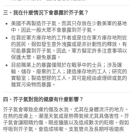
三、我在什麼情況下會暴露於芥子氣？
美國不再製造芥子氣，而其只存放在少數美軍的基地
中，因此一般大眾不會暴露到芥子氣。
在靠近軍方庫存地的工作者或是住在軍方庫存地附近
的居民，假如發生意外洩露或是非計劃性的釋放，有
可能暴露到芥子氣。因此，軍方擬定許多注意事項以
保護大眾，避免暴露。
目前職業上的暴露僅限於在戰爭中的士兵；涉及運
輸、儲存、廢棄的工人；建造庫存地的工人；研究的
實驗室；製造塑膠的工人，其可能經由處理硫或氮的
雜質污染物而暴露。
四、芥子氣對我的健康有什麼影響？
芥子氣會導致皮膚灼傷及水泡，尤其在身體流汗的地方。
在熱的皮膚上、潮溼天氣或是熱帶氣候尤其具傷害性。芥
子氣會讓眼睛灼傷、眼皮腫脹以及造成數次的眨眼。假如
呼吸到芥子氣，會造成咳嗽、支氣管炎及長期呼吸道疾