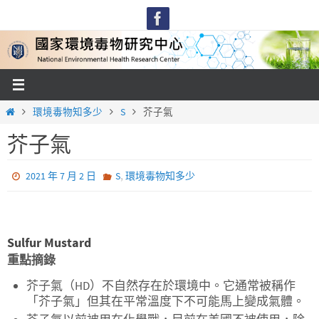
Skip
to
content
Home
環境毒物知多少
S
芥子氣
芥子氣
,
2021 年 7 月 2 日
S
環境毒物知多少
Sulfur Mustard
重點摘錄
芥子氣（HD）不自然存在於環境中。它通常被稱作
「芥子氣」但其在平常溫度下不可能馬上變成氣體。