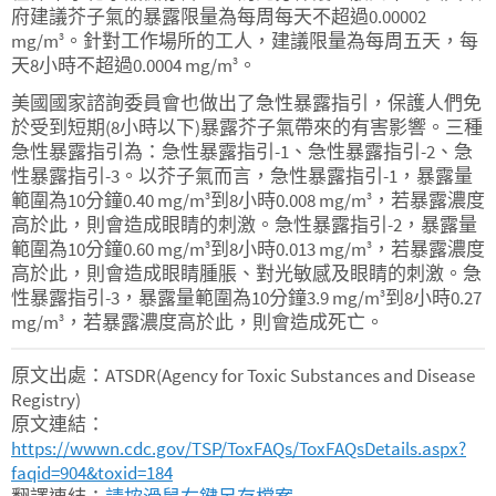
府建議芥子氣的暴露限量為每周每天不超過0.00002
mg/m
。針對工作場所的工人，建議限量為每周五天，每
3
天8小時不超過0.0004 mg/m
。
3
美國國家諮詢委員會也做出了急性暴露指引，保護人們免
於受到短期(8小時以下)暴露芥子氣帶來的有害影響。三種
急性暴露指引為：急性暴露指引-1、急性暴露指引-2、急
性暴露指引-3。以芥子氣而言，急性暴露指引-1，暴露量
範圍為10分鐘0.40 mg/m
到8小時0.008 mg/m
，若暴露濃度
3
3
高於此，則會造成眼睛的刺激。急性暴露指引-2，暴露量
範圍為10分鐘0.60 mg/m
到8小時0.013 mg/m
，若暴露濃度
3
3
高於此，則會造成眼睛腫脹、對光敏感及眼睛的刺激。急
性暴露指引-3，暴露量範圍為10分鐘3.9 mg/m
到8小時0.27
3
mg/m
，若暴露濃度高於此，則會造成死亡。
3
原文出處：ATSDR(Agency for Toxic Substances and Disease
Registry)
原文連結：
https://wwwn.cdc.gov/TSP/ToxFAQs/ToxFAQsDetails.aspx?
faqid=904&toxid=184