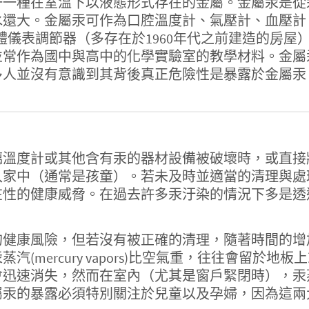
一一種在室溫下以液態形式存在的金屬。金屬汞是從
水還大。金屬汞可作為口腔溫度計、氣壓計、血壓計
體儀表調節器（多存在於1960年代之前建造的房屋
並常作為國中與高中的化學實驗室的教學材料。金屬
多人並沒有意識到其背後真正危險性是暴露於金屬汞
璃溫度計或其他含有汞的器材設備被破壞時，或直接
入家中（通常是孩童）。若未及時並適當的清理與處
在性的健康威脅。在過去許多汞汙染的情況下多是透
的健康風險，但若沒有被正確的清理，隨著時間的增
(mercury vapors)比空氣重，往往會留於
會迅速消失，然而在室內（尤其是窗戶緊閉時），汞
屬汞的暴露必須特別關注於兒童以及孕婦，因為這兩