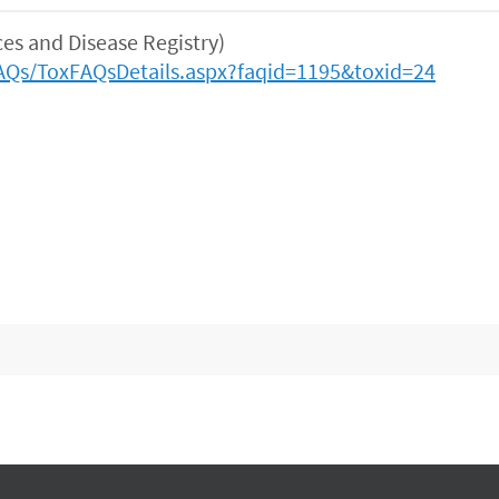
and Disease Registry)
AQs/ToxFAQsDetails.aspx?faqid=1195&toxid=24