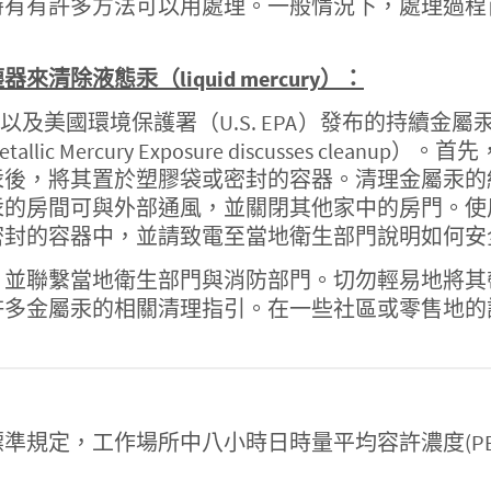
時有有許多方法可以用處理。一般情況下，處理過程
除液態汞（liquid mercury）：
）以及美國環境保護署（U.S. EPA）發布的持續
erns of Metallic Mercury Exposure discus
汞後，將其置於塑膠袋或密封的容器。清理金屬汞的
汞的房間可與外部通風，並關閉其他家中的房門。使
密封的容器中，並請致電至當地衛生部門說明如何安
，並聯繫當地衛生部門與消防部門。切勿輕易地將其
許多金屬汞的相關清理指引。在一些社區或零售地的
定，工作場所中八小時日時量平均容許濃度(PEL-TW