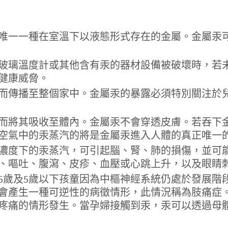
唯一一種在室溫下以液態形式存在的金屬。金屬汞可
玻璃溫度計或其他含有汞的器材設備被破壞時，若
健康威脅。
而傳播至整個家中。金屬汞的暴露必須特別關注於
而將其吸收至體內。金屬汞不會穿透皮膚。若吞下
空氣中的汞蒸汽的將是金屬汞進入人體的真正唯一
濃度下的汞蒸汽，可引起腦、腎、肺的損傷，並可
、嘔吐、腹瀉、皮疹、血壓或心跳上升，以及眼睛
5歲及5歲以下孩童因為中樞神經系統仍處於發展階
會產生一種可逆性的病徵情形，此情況稱為肢痛症
疼痛的情形發生。當孕婦接觸到汞，汞可以透過母