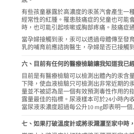
有些孩童暴露於高濃度的汞蒸汽會產生一種可
經常性的紅腫。罹患肢痛症的兒童也可能
時，也可能引起咳嗽或胸部疼痛。肢痛症通
當孕婦接觸到汞，汞可以透過母體傳至發
乳的哺育前應諮詢醫生，孕婦是否已接觸
六、目前有任何的醫療檢驗讓我知道我已
目前是有醫療檢驗可以檢測出體內的汞含
下降，使血液檢驗只可檢測出非常近期的汞
量並不被認為是一個有效預測毒性作用的
露量最佳的指標。尿液樣本可於24小時內收
當尿液汞濃度超過每公升10 mg即表明
七、如果打破溫度計或將汞濺灑至家中時