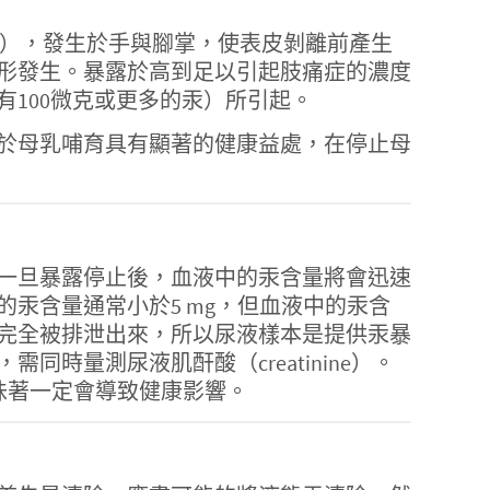
ia），發生於手與腳掌，使表皮剝離前產生
形發生。暴露於高到足以引起肢痛症的濃度
100微克或更多的汞）所引起。
於母乳哺育具有顯著的健康益處，在停止母
一旦暴露停止後，血液中的汞含量將會迅速
汞含量通常小於5 mg，但血液中的汞含
完全被排泄出來，所以尿液樣本是提供汞暴
時量測尿液肌酐酸（creatinine）。
味著一定會導致健康影響。