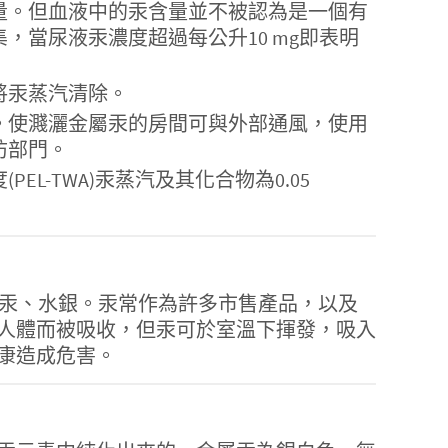
量。但血液中的汞含量並不被認為是一個有
，當尿液汞濃度超過每公升10 mg即表明
將汞蒸汽清除。
。使濺灑金屬汞的房間可與外部通風，使用
防部門。
-TWA)汞蒸汽及其化合物為0.05
或液態汞、水銀。汞常作為許多市售產品，以及
人體而被吸收，但汞可於室溫下揮發，吸入
康造成危害。