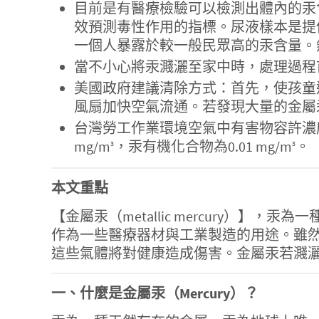
目前是有醫療檢驗可以檢測出體內的汞
效預測毒性作用的指標。尿液樣本是提供
一個人暴露於較一般民眾高的汞含量。
當不小心將汞濺灑至家中時，處理過程
美國政府建議清除方式：首先，使孩童
風扇加快空氣流通。若發現大量的金屬
台灣勞工作業環境空氣中有害物容許濃度標
mg/m
，汞有機化合物為0.01 mg/m
。
3
3
本文重點
【金屬汞（metallic mercury
作為一些醫療器材與工業製造的用途。雖
這些氣體將對健康造成傷害。金屬汞若濺
一、什麼是金屬汞（Mercury）？