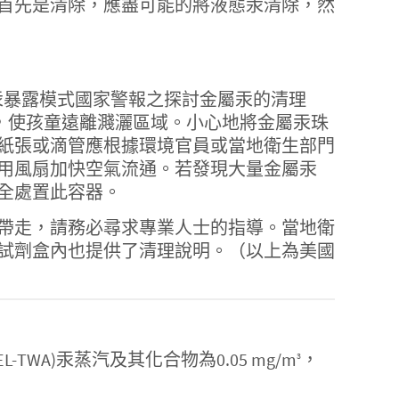
首先是清除，應盡可能的將液態汞清除，然
金屬汞暴露模式國家警報之探討金屬汞的清理
ses cleanup）。首先，使孩童遠離濺灑區域。小心地將金屬汞珠
紙張或滴管應根據環境官員或當地衛生部門
用風扇加快空氣流通。若發現大量金屬汞
全處置此容器。
帶走，請務必尋求專業人士的指導。當地衛
試劑盒內也提供了清理說明。（以上為美國
A)汞蒸汽及其化合物為0.05 mg/m
，
3