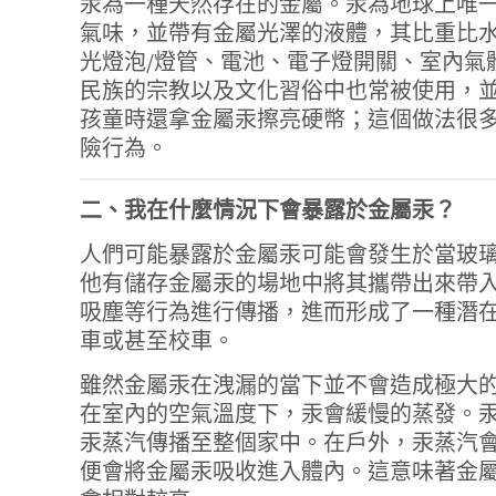
汞為一種天然存在的金屬。汞為地球上唯
氣味，並帶有金屬光澤的液體，其比重比
光燈泡/燈管、電池、電子燈開關、室內氣
民族的宗教以及文化習俗中也常被使用，
孩童時還拿金屬汞擦亮硬幣；這個做法很
險行為。
二、我在什麼情況下會暴露於金屬汞？
人們可能暴露於金屬汞可能會發生於當玻
他有儲存金屬汞的場地中將其攜帶出來帶
吸塵等行為進行傳播，進而形成了一種潛
車或甚至校車。
雖然金屬汞在洩漏的當下並不會造成極大
在室內的空氣溫度下，汞會緩慢的蒸發。汞蒸汽
汞蒸汽傳播至整個家中。在戶外，汞蒸汽
便會將金屬汞吸收進入體內。這意味著金