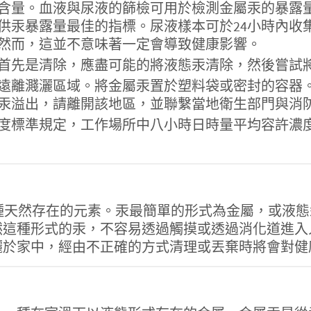
含量。血液與尿液的篩檢可用於檢測金屬汞的暴露
汞暴露量最佳的指標。尿液樣本可於24小時內收集
然而，這並不意味著一定會導致健康影響。
首先是清除，應盡可能的將液態汞清除，然後嘗試
遠離濺灑區域。將金屬汞置於塑料袋或密封的容器
汞溢出，請離開該地區，並聯繫當地衛生部門與消
準規定，工作場所中八小時日時量平均容許濃度(PEL
）】，汞為一種天然存在的元素。汞最簡單的形式為金屬，
然這種形式的汞，不容易透過觸摸或透過消化道進入
灑於家中，經由不正確的方式清理或丟棄時將會對健