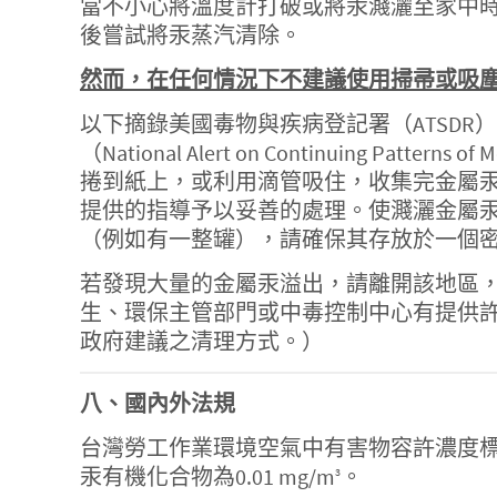
當不小心將溫度計打破或將汞濺灑至家中
後嘗試將汞蒸汽清除。
然而，在任何情況下不建議使用掃帚或吸塵器來清
以下摘錄美國毒物與疾病登記署（ATSDR
（National Alert on Continuing Patt
捲到紙上，或利用滴管吸住，收集完金屬
提供的指導予以妥善的處理。使濺灑金屬
（例如有一整罐），請確保其存放於一個
若發現大量的金屬汞溢出，請離開該地區
生、環保主管部門或中毒控制中心有提供
政府建議之清理方式。）
八、國內外法規
台灣勞工作業環境空氣中有害物容許濃度標準規
汞有機化合物為0.01 mg/m
。
3