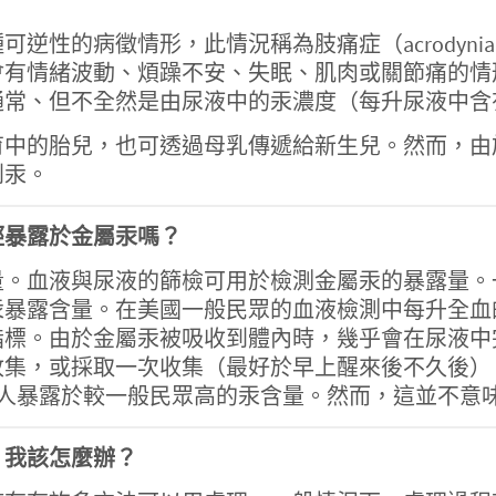
逆性的病徵情形，此情況稱為肢痛症（acrodyn
會有情緒波動、煩躁不安、失眠、肌肉或關節痛的情
常、但不全然是由尿液中的汞濃度（每升尿液中含有
育中的胎兒，也可透過母乳傳遞給新生兒。然而，由
到汞。
經暴露於金屬汞嗎？
量。血液與尿液的篩檢可用於檢測金屬汞的暴露量。
暴露含量。在美國一般民眾的血液檢測中每升全血的
指標。由於金屬汞被吸收到體內時，幾乎會在尿液中
集，或採取一次收集（最好於早上醒來後不久後），需同
一個人暴露於較一般民眾高的汞含量。然而，這並不意
，我該怎麼辦？