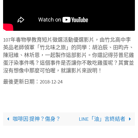
107年毒物學教育短片徵選活動優選影片，由竹北高中李
英品老師領軍「竹北味之旅」的同學：胡泊辰、田昀卉、
陳冠維、林圻恩，一起製作這部影片。你還記得芬普尼雞
蛋汙染事件嗎？這個事件是否讓你不敢吃雞蛋呢？其實並
沒有想像中那麼可怕喔，就讓影片來說明！
最後更新日期：2018-12-24
咖啡因 提神？傷身？
LINE「油」言終結者