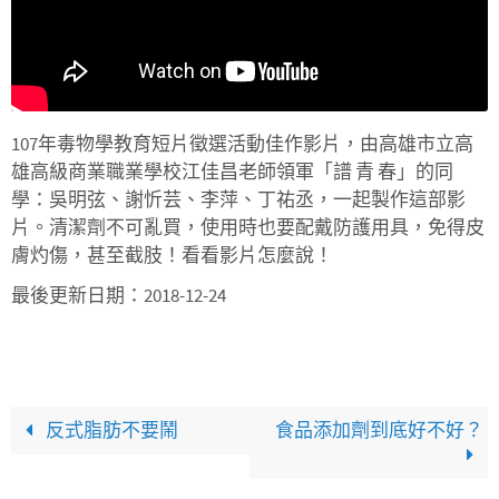
107年毒物學教育短片徵選活動佳作影片，由高雄市立高
雄高級商業職業學校江佳昌老師領軍「譜 青 春」的同
學：吳明弦、謝忻芸、李萍、丁祐丞，一起製作這部影
片。清潔劑不可亂買，使用時也要配戴防護用具，免得皮
膚灼傷，甚至截肢！看看影片怎麼說！
最後更新日期：2018-12-24
反式脂肪不要鬧
食品添加劑到底好不好？