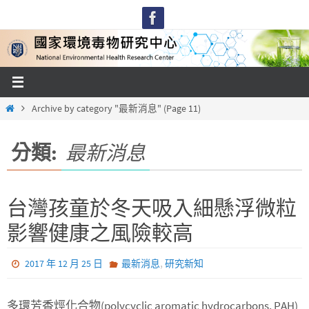
Skip
to
content
Home
Archive by category "最新消息"
(Page 11)
分類:
最新消息
台灣孩童於冬天吸入細懸浮微粒
影響健康之風險較高
,
2017 年 12 月 25 日
最新消息
研究新知
多環芳香烴化合物(polycyclic aromatic hydrocarbons, PAH)