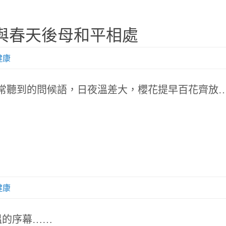
與春天後母和平相處
健康
常聽到的問候語，日夜溫差大，櫻花提早百花齊放
健康
溫的序幕……