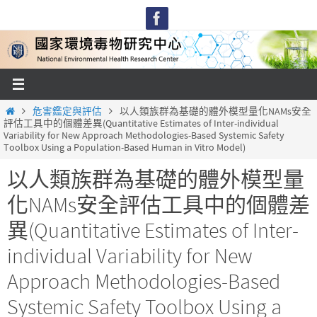
Skip
to
content
Home
危害鑑定與評估
以人類族群為基礎的體外模型量化NAMs安全
評估工具中的個體差異(Quantitative Estimates of Inter-individual
Variability for New Approach Methodologies-Based Systemic Safety
Toolbox Using a Population-Based Human in Vitro Model)
以人類族群為基礎的體外模型量
化NAMs安全評估工具中的個體差
異(Quantitative Estimates of Inter-
individual Variability for New
Approach Methodologies-Based
Systemic Safety Toolbox Using a