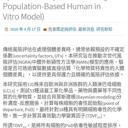
Population-Based Human in
Vitro Model)
,
,
2026 年 4 月 17 日
危害鑑定與評估
最新消息
研究新知
傳統風險評估在處理個體差異時，通常依賴預設的不確定
係數(uncertainty factors, UFs)。本研究旨在推動次世代風
險評估(NGRA)中體外新穎性方法學(NAMs)模型的應用，驗
證是否可透過實驗數據直接估算「化學物質特異性的人體
個體差異」，以提供更具保護力且精確的風險評估依據。
本研究採用131株來自歐洲與非洲族群的人類淋巴母細胞
(LCLs)，測試53種涵蓋工業化學品、藥物與農藥等不同性
質的化學物質，並結合貝葉斯建模(Bayesian modeling)分
析濃度–反應關係，計算每株細胞的毒性起始點(point of
departure, PoD)。最終針對18種具有明顯細胞毒性的化學
物，進一步計算其毒效動力學變異因子(TDVF₀₅)。
所謂TDVF₀₅，是將所有細胞的PoD依毒性敏感程度排序，