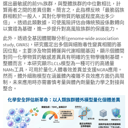
選出最敏感的前5%族群，與整體族群的中位數相比，計
算兩者之間的差異倍數。簡言之，此指標反映「最脆弱族
群相較於一般人，其對化學物質的敏感程度高出多少
倍」。透過此類數據，可使風險評估由傳統預設係數轉向
以實證為基礎，進一步提升對高風險族群的保護能力。
此外，透過全基因體關聯分析(genome-wide association
study, GWAS)，研究鑑定出多個與細胞毒性變異相關的基
因位點，主要涉及物質轉運與代謝相關基因，顯示個體間
對同一化學物質的敏感差異具有明確的生物學機制基礎。
整體而言，本研究顯示LCLs模型為一種可行的高通量
NAMs工具，可用於量化人體毒效差異並支援NGRA應用。
然而，體外細胞模型在涵蓋體內複雜不良效應方面仍具限
制，未來應用時亦需審慎考量與體內劑量動力學之對接與
整合。