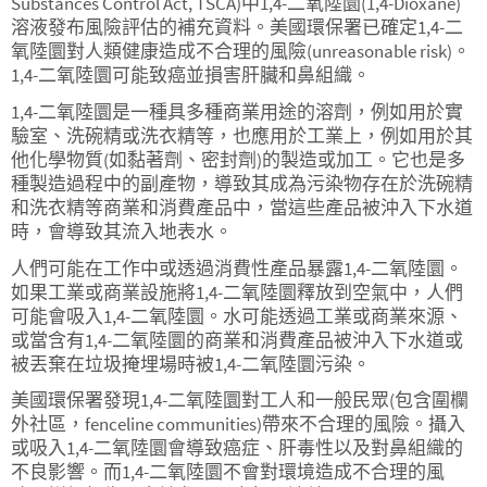
Substances Control Act, TSCA)中1,4-二氧陸圜(1,4-Dioxane)
溶液發布風險評估的補充資料。美國環保署已確定1,4-二
氧陸圜對人類健康造成不合理的風險(unreasonable risk)。
1,4-二氧陸圜可能致癌並損害肝臟和鼻組織。
1,4-二氧陸圜是一種具多種商業用途的溶劑，例如用於實
驗室、洗碗精或洗衣精等，也應用於工業上，例如用於其
他化學物質(如黏著劑、密封劑)的製造或加工。它也是多
種製造過程中的副產物，導致其成為污染物存在於洗碗精
和洗衣精等商業和消費產品中，當這些產品被沖入下水道
時，會導致其流入地表水。
人們可能在工作中或透過消費性產品暴露1,4-二氧陸圜。
如果工業或商業設施將1,4-二氧陸圜釋放到空氣中，人們
可能會吸入1,4-二氧陸圜。水可能透過工業或商業來源、
或當含有1,4-二氧陸圜的商業和消費產品被沖入下水道或
被丟棄在垃圾掩埋場時被1,4-二氧陸圜污染。
美國環保署發現1,4-二氧陸圜對工人和一般民眾(包含圍欄
外社區，fenceline communities)帶來不合理的風險。攝入
或吸入1,4-二氧陸圜會導致癌症、肝毒性以及對鼻組織的
不良影響。而1,4-二氧陸圜不會對環境造成不合理的風