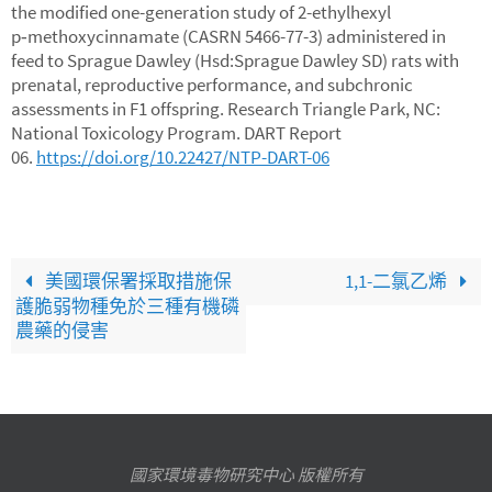
the modified one-generation study of 2-ethylhexyl
p‑methoxycinnamate (CASRN 5466-77-3) administered in
feed to Sprague Dawley (Hsd:Sprague Dawley SD) rats with
prenatal, reproductive performance, and subchronic
assessments in F1 offspring. Research Triangle Park, NC:
National Toxicology Program. DART Report
06.
https://doi.org/10.22427/NTP-DART-06
美國環保署採取措施保
1,1-二氯乙烯
護脆弱物種免於三種有機磷
農藥的侵害
國家環境毒物研究中心 版權所有