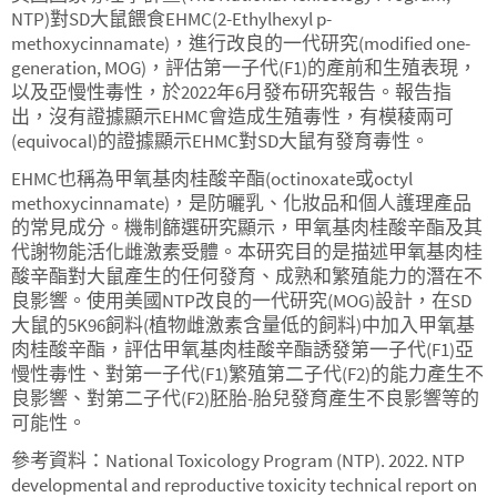
NTP)對SD大鼠餵食EHMC(2-Ethylhexyl p-
methoxycinnamate)，進行改良的一代研究(modified one-
generation, MOG)，評估第一子代(F1)的產前和生殖表現，
以及亞慢性毒性，於2022年6月發布研究報告。報告指
出，沒有證據顯示EHMC會造成生殖毒性，有模稜兩可
(equivocal)的證據顯示EHMC對SD大鼠有發育毒性。
EHMC也稱為甲氧基肉桂酸辛酯(octinoxate或octyl
methoxycinnamate)，是防曬乳、化妝品和個人護理產品
的常見成分。機制篩選研究顯示，甲氧基肉桂酸辛酯及其
代謝物能活化雌激素受體。本研究目的是描述甲氧基肉桂
酸辛酯對大鼠產生的任何發育、成熟和繁殖能力的潛在不
良影響。使用美國NTP改良的一代研究(MOG)設計，在SD
大鼠的5K96飼料(植物雌激素含量低的飼料)中加入甲氧基
肉桂酸辛酯，評估甲氧基肉桂酸辛酯誘發第一子代(F1)亞
慢性毒性、對第一子代(F1)繁殖第二子代(F2)的能力產生不
良影響、對第二子代(F2)胚胎-胎兒發育產生不良影響等的
可能性。
參考資料：National Toxicology Program (NTP). 2022. NTP
developmental and reproductive toxicity technical report on