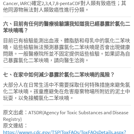
Cancer, IARC)確定2,3,4,7,8-pentaCDF對人類有致癌性；其
他同源物無法對人類致癌性進行分類。
六、目前有任何的醫療檢驗讓我知道我已經暴露於氯化二
苯呋喃嗎？
目前已有檢驗能測出血液、體脂肪和母乳中的氯化二苯呋
喃，這些檢驗無法預測暴露氯化二苯呋喃是否會出現健康
問題。一般醫療院所並不固定提供這些檢驗。如果認為自
己暴露氯化二苯呋喃，請向醫生洽詢。
七、在家中如何減少暴露於氯化二苯呋喃的風險？
大部分人在日常生活中不需要採取任何特殊措施來避免氯
化二苯呋喃。孩童應避免在危害廢棄物場所附近的泥土中
玩耍，以免接觸氯化二苯呋喃。
原文出處：ATSDR(Agency for Toxic Substances and Disease
Registry)
原文連結：
https://wwwn.cdc.gov/TSP/ToxFAQs/ToxFAQsDetails.aspx?