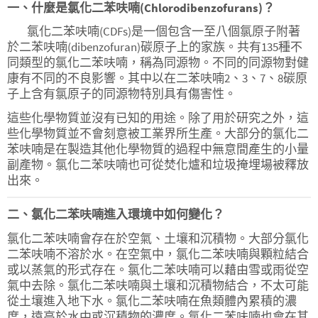
一、什麼是氯化二苯呋喃(Chlorodibenzofurans)？
氯化二苯呋喃(CDFs)是一個包含一至八個氯原子附著
於二苯呋喃(dibenzofuran)碳原子上的家族。共有135種不
同類型的氯化二苯呋喃，稱為同源物。不同的同源物對健
康有不同的不良影響。其中以在二苯呋喃2、3、7、8碳原
子上含有氯原子的同源物特別具有傷害性。
這些化學物質並沒有已知的用途。除了用於研究之外，這
些化學物質並不會刻意被工業界所生產。大部分的氯化二
苯呋喃是在製造其他化學物質的過程中無意間產生的小量
副產物。氯化二苯呋喃也可從焚化爐和垃圾掩埋場被釋放
出來。
二、氯化二苯呋喃進入環境中如何變化？
氯化二苯呋喃會存在於空氣、土壤和沉積物。大部分氯化
二苯呋喃不溶於水。在空氣中，氯化二苯呋喃與顆粒結合
或以蒸氣的形式存在。氯化二苯呋喃可以藉由雪或雨從空
氣中去除。氯化二苯呋喃與土壤和沉積物結合，不太可能
從土壤進入地下水。氯化二苯呋喃在魚類體內累積的濃
度，遠高於水中或沉積物的濃度。氯化二苯呋喃也會在其