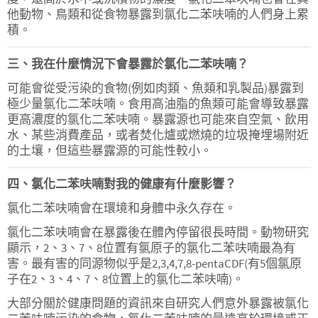
他動物、鳥類和從食物暴露到氯化二苯呋喃的人們身上累
積。
三、我在什麼情況下會暴露於氯化二苯呋喃？
可能會從受污染的食物(例如肉類、魚類和乳製品)暴露到
極少量氯化二苯呋喃。食用高油脂的魚類可能會導致暴露
更高濃度的氯化二苯呋喃。暴露源也可能來自空氣、飲用
水、某些消費產品，或者焚化爐或燃燒的垃圾掩埋場附近
的土壤，但這些暴露源的可能性較小。
四、氯化二苯呋喃對我的健康有什麼影響？
氯化二苯呋喃會在環境和身體中永久存在。
氯化二苯呋喃會在暴露後在體內停留很長時間。動物研究
顯示，2、3、7、8位置有氯原子的氯化二苯呋喃最為有
害。最有害的同源物似乎是2,3,4,7,8-pentaCDF(有5個氯原
子在2、3、4、7、8位置上的氯化二苯呋喃)。
大部分關於健康問題的資訊來自研究人們意外暴露被氯化