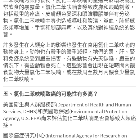
二苯呋喃污染的食物，氯化二苯呋喃的量遠高於環境或正
常飲食的暴露量。氯化二苯呋喃會導致皮膚和眼睛刺激，
包括嚴重的痤瘡、皮膚顏色變深和眼瞼腫脹並伴有分泌
物。氯化二苯呋喃中毒也造成嘔吐和腹瀉、貧血、肺部感
染頻率增加、手臂和腿部麻痺，以及其他對神經系統的影
響。
許多發生在人類身上的影響也發生在食用氯化二苯呋喃的
動物身上。動物也有嚴重的體重減輕，牠們的胃、肝、腎
和免疫系統受到嚴重損害。有些動物有先天缺陷，嚴重的
情況下，有些動物會死亡。這些影響會出現在短時間內餵
食動物大量氯化二苯呋喃，或在數周至數月內餵食少量氯
化二苯呋喃。
五、氯化二苯呋喃致癌的可能性有多高？
美國衛生與人群服務部(Department of Health and Human
Services, DHHS)和美國環保署(Environmental Protection
Agency, U.S. EPA)尚未評估氯化二苯呋喃是否會導致人類癌
症。
國際癌症研究中心(International Agency for Research on