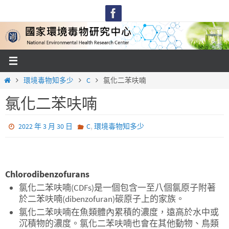
Skip
to
content
Home
環境毒物知多少
C
氯化二苯呋喃
氯化二苯呋喃
,
2022 年 3 月 30 日
C
環境毒物知多少
Chlorodibenzofurans
氯化二苯呋喃(CDFs)是一個包含一至八個氯原子附著
於二苯呋喃(dibenzofuran)碳原子上的家族。
氯化二苯呋喃在魚類體內累積的濃度，遠高於水中或
沉積物的濃度。氯化二苯呋喃也會在其他動物、鳥類