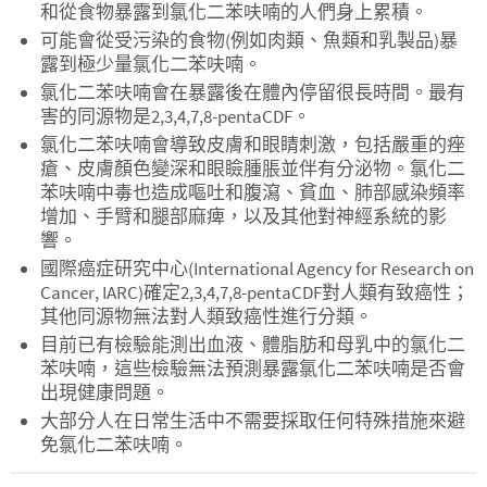
和從食物暴露到氯化二苯呋喃的人們身上累積。
可能會從受污染的食物(例如肉類、魚類和乳製品)暴
露到極少量氯化二苯呋喃。
氯化二苯呋喃會在暴露後在體內停留很長時間。最有
害的同源物是2,3,4,7,8-pentaCDF。
氯化二苯呋喃會導致皮膚和眼睛刺激，包括嚴重的痤
瘡、皮膚顏色變深和眼瞼腫脹並伴有分泌物。氯化二
苯呋喃中毒也造成嘔吐和腹瀉、貧血、肺部感染頻率
增加、手臂和腿部麻痺，以及其他對神經系統的影
響。
國際癌症研究中心(International Agency for Research on
Cancer, IARC)確定2,3,4,7,8-pentaCDF對人類有致癌性；
其他同源物無法對人類致癌性進行分類。
目前已有檢驗能測出血液、體脂肪和母乳中的氯化二
苯呋喃，這些檢驗無法預測暴露氯化二苯呋喃是否會
出現健康問題。
大部分人在日常生活中不需要採取任何特殊措施來避
免氯化二苯呋喃。