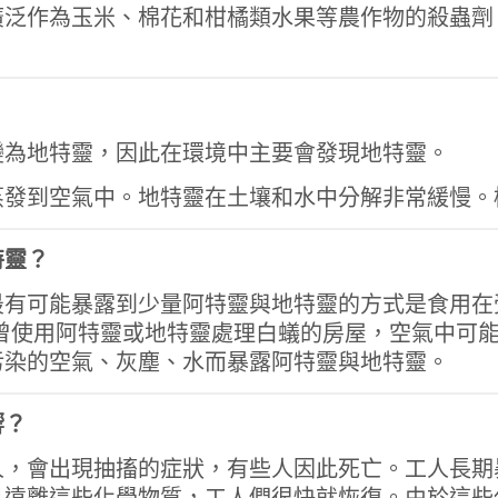
靈廣泛作為玉米、棉花和柑橘類水果等農作物的殺蟲劑。
？
變為地特靈，因此在環境中主要會發現地特靈。
蒸發到空氣中。地特靈在土壤和水中分解非常緩慢。
特靈？
有可能暴露到少量阿特靈與地特靈的方式是食用在
年前曾使用阿特靈或地特靈處理白蟻的房屋，空氣中可
污染的空氣、灰塵、水而暴露阿特靈與地特靈。
響？
人，會出現抽搐的症狀，有些人因此死亡。工人長期
旦遠離這些化學物質，工人們很快就恢復。由於這些