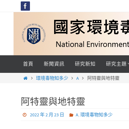
Skip
to
content
Skip
to
首頁
新聞資訊
研究新知
研究主題
content
Home
環境毒物知多少
A
阿特靈與地特靈
阿特靈與地特靈
2022 年 2 月 23 日
A
,
環境毒物知多少