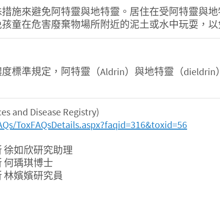
殊措施來避免阿特靈與地特靈。居住在受阿特靈與地
免孩童在危害廢棄物場所附近的泥土或水中玩耍，以
準規定，阿特靈（Aldrin）與地特靈（dield
and Disease Registry)
AQs/ToxFAQsDetails.aspx?faqid=316&toxid=56
 徐如欣研究助理
 何瑀琪博士
 林嬪嬪研究員