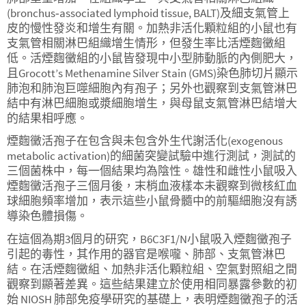
(bronchus‑associated lymphoid tissue, BALT)及細支氣管上
皮的慢性發炎和增生有關。加熱非活化顆粒組的小鼠也有
支氣管相關淋巴組織增生情形，但發生率比活煙麴黴組
低。活煙麴黴組的小鼠皆發現中小型肺動脈的內側肥大，
且Grocott’s Methenamine Silver Stain (GMS)染色肺切片顯示
肺泡和肺泡巨噬細胞內有孢子；另外也觀察到支氣管淋巴
結中有淋巴細胞或漿細胞增生，與母鼠支氣管淋巴結增大
的結果相呼應。
煙麴黴活孢子在包含與未包含外生代謝活化(exogenous
metabolic activation)的細菌突變試驗中進行測試，測試的
三個菌株中，每一個結果均為陰性。雄性和雌性小鼠吸入
煙麴黴活孢子三個月後，末梢血液樣本未觀察到微核紅血
球細胞頻率增加，表示這些小鼠骨髓中的前驅細胞沒有誘
導染色體損傷。
在這個為期3個月的研究，B6C3F1/N小鼠吸入煙麴黴孢子
引起的毒性，其作用的器官是喉嚨、肺部、支氣管淋巴
結。在活煙麴黴組、加熱非活化顆粒組、空氣對照組之間
觀察到顯著差異。這些結果建立於使用相同暴露參數的初
始 NIOSH 肺部免疫學研究的基礎上，表明煙麴黴孢子的活