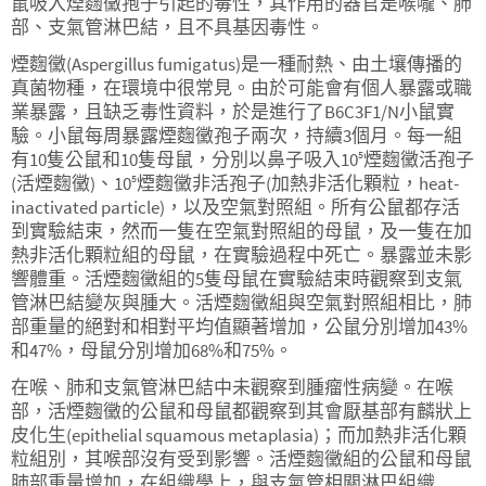
鼠吸入煙麴黴孢子引起的毒性，其作用的器官是喉嚨、肺
部、支氣管淋巴結，且不具基因毒性。
煙麴黴(Aspergillus fumigatus)是一種耐熱、由土壤傳播的
真菌物種，在環境中很常見。由於可能會有個人暴露或職
業暴露，且缺乏毒性資料，於是進行了B6C3F1/N小鼠實
驗。小鼠每周暴露煙麴黴孢子兩次，持續3個月。每一組
有10隻公鼠和10隻母鼠，分別以鼻子吸入10
煙麴黴活孢子
5
(活煙麴黴)、10
煙麴黴非活孢子(加熱非活化顆粒，heat-
5
inactivated particle)，以及空氣對照組。所有公鼠都存活
到實驗結束，然而一隻在空氣對照組的母鼠，及一隻在加
熱非活化顆粒組的母鼠，在實驗過程中死亡。暴露並未影
響體重。活煙麴黴組的5隻母鼠在實驗結束時觀察到支氣
管淋巴結變灰與腫大。活煙麴黴組與空氣對照組相比，肺
部重量的絕對和相對平均值顯著增加，公鼠分別增加43%
和47%，母鼠分別增加68%和75%。
在喉、肺和支氣管淋巴結中未觀察到腫瘤性病變。在喉
部，活煙麴黴的公鼠和母鼠都觀察到其會厭基部有麟狀上
皮化生(epithelial squamous metaplasia)；而加熱非活化顆
粒組別，其喉部沒有受到影響。活煙麴黴組的公鼠和母鼠
肺部重量增加，在組織學上，與支氣管相關淋巴組織