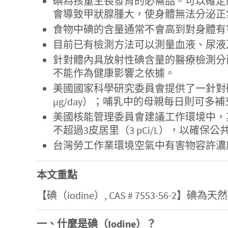
碘為孩童生長發育的必需品。可以確定
會導致甲狀腺腫大，使身體無法分泌正
食物中碘的含量通常不會高到對身體有
目前已有檢測方法可以測量血液、尿液
針對體內具放射性碘含量的醫療檢測分
不能作為健康影響之依據。
美國國家科學研究委員會提供了一針對碘的
µg/day）；哺乳中的母親每日則可
美國核能管理委員會建議工作環境中，
不超過3皮居里（3 pCi/L），以確保公共
台灣勞工作業環境空氣中有害物容許濃度標準
本文重點
【碘（iodine）, CAS # 7553-
一、什麼是碘（Iodine）？