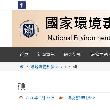
Skip
to
content
Skip
to
首頁
新聞資訊
研究新知
研究主題
content
Home
環境毒物知多少
I
碘
碘
2021 年 7 月 23 日
I
,
環境毒物知多少