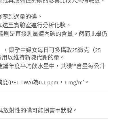
量或具放射性的碘的影響比成人來得敏感。
暴露到過量的碘。
本送至實驗室進行分析化驗。
種則是直接測量體內碘的含量。然而此舉仍
y），懷孕中婦女每日可多攝取25微克（25
所需用以維持新陳代謝的量。
EPA建議年度平均飲水量中，其碘
含量每公升
131
WA)為0.1 ppm，1 mg/m
。
3
穩定或具放射性的碘可能損害甲狀腺。