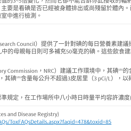
值的3~5倍變化，然而它卻不能告訴你此接收的輻
，主要是看碘是否已經被身體排出或尚殘留於體內。
驗室中進行檢測。
esearch Council）提供了一針對碘的每日營養素建議
y）；哺乳中的母親每日則可多補充50毫克的碘。這些飲
atory Commission，NRC）建議工作環境中，其碘
的
131
中，其碘
含量每公升不超過3皮居里（3 pCi/L）
131
，在工作場所中八小時日時量平均容許濃度(PEL-TWA
and Disease Registry)
AQs/ToxFAQsDetails.aspx?faqid=478&toxid=85