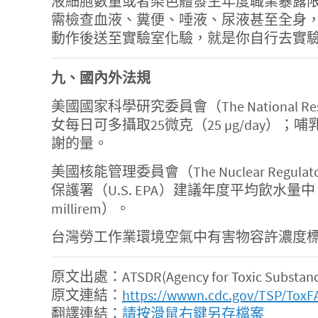
液細胞數量或者染色體發生年度職業暴露限
需檢查血液、糞便、唾液、尿液甚至全身
動作後送至實驗室化驗，就是你自行去實
九、國內外法規
美國國家科學研究委員會（The National R
女每日可多攝取25微克（25 µg/da
謝的量。
美國核能管理委員會（The Nuclear Regul
保護署（U.S. EPA）建議年度平均飲水量
millirem）。
台灣勞工作業環境空氣中有害物容許濃度標準規定
原文出處：ATSDR(Agency for Toxic Substances 
原文連結：
https://wwwn.cdc.gov/TSP/ToxF
翻譯連結：
請按滑鼠右鍵另存檔案