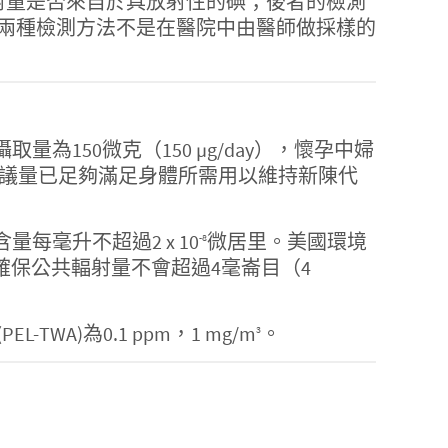
射量是否來自於具放射性的碘；後者的檢測
兩種檢測方法不是在醫院中由醫師做採樣的
攝取量為150微克（150 µg/day），懷孕中婦
食建議量已足夠滿足身體所需用以維持新陳代
含量每毫升不超過2 x 10
微居里。美國環境
-8
，以確保公共輻射量不會超過4毫崙目（4
)為0.1 ppm，1 mg/m
。
3