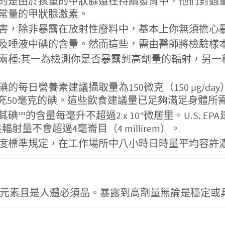
的是由於孩童的甲狀腺還在持續發育中，他們對過
常量的甲狀腺激素。
害，除非暴露在放射性廢料中，基本上你無須擔心
及唾液中碘的含量。然而這些，需由醫師將檢驗樣
兩種:其一為檢測你是否暴露到高劑量的輻射，另一
每日營養素建議攝取量為150微克（150 µg/da
多補充50毫克的碘。這些飲食建議量已足夠滿足身體
其碘
的含量每毫升不超過2 x 10
微居里。U.S. 
131
-8
輻射量不會超過4毫崙目（4 millirem）。
規定，在工作場所中八小時日時量平均容許濃度(PEL-T
56-2】碘為天然元素且是人體必須品。暴露到高劑量無論是