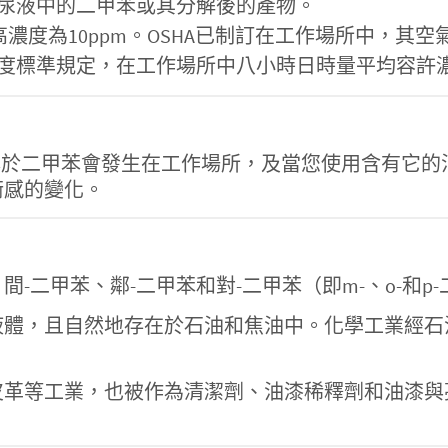
尿液中的二甲苯或其分解後的產物。
最高濃度為10ppm。OSHA已制訂在工作場所中，其空
規定，在工作場所中八小時日時量平均容許濃度(PEL-TW
30-20-7】暴露於二甲苯會發生在工作場所，及當您使用
衡感的變化。
-二甲苯、鄰-二甲苯和對-二甲苯（即m-、o-和
液體，且自然地存在於石油和焦油中。化學工業經石
皮革等工業，也被作為清潔劑、油漆稀釋劑和油漆與