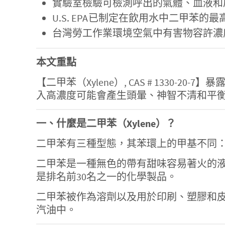
實驗室檢驗可檢測呼出的氣體、血液和
U.S. EPA已制定在飲用水中二甲苯的
台灣勞工作業環境空氣中有害物容許濃度標準
本文重點
【二甲苯（Xylene）, CAS # 13
入高濃度可能會產生頭暈、神智不清和平
一、什麼是二甲苯（Xylene）？
二甲苯有三種型態，其苯環上的甲基不同：間
二甲苯是一種無色的帶有甜味容易著火的
是排名前30名之一的化學製品。
二甲苯被作為溶劑以及用於印刷、塑膠和
汽油中。