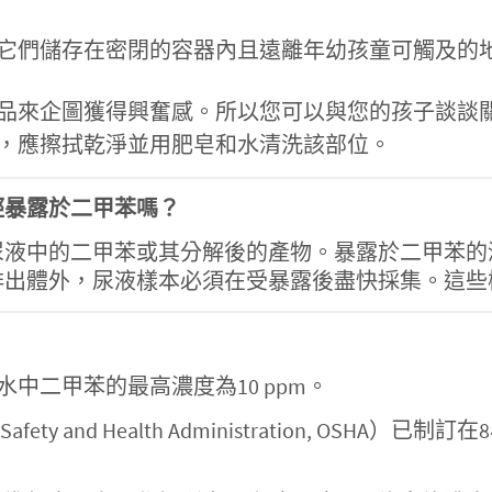
？
它們儲存在密閉的容器內且遠離年幼孩童可觸及的
品來企圖獲得興奮感。所以您可以與您的孩子談談
，應擦拭乾淨並用肥皂和水清洗該部位。
經暴露於二甲苯嗎？
尿液中的二甲苯或其分解後的產物。暴露於二甲苯的
排出體外，尿液樣本必須在受暴露後盡快採集。這些
用水中二甲苯的最高濃度為10 ppm。
fety and Health Administration, OS