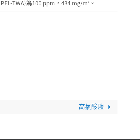
)為100 ppm，434 mg/m
。
3
高氯酸鹽