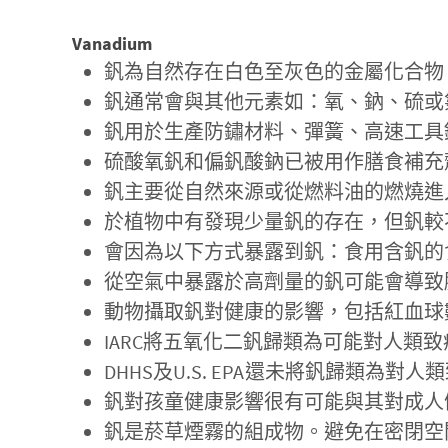
Vanadium
釩為自然存在白色至灰色的金屬化合物
釩通常會與其他元素如：氧、鈉、硫或
釩用於生產防鏽材料、彈簧、高速工具
硫酸氧釩和偏釩酸鈉已被用作膳食補充
釩主要從自然來源或從燃料油的燃燒進
於植物中有發現少量釩的存在，但釩較
會因為以下方式暴露到釩：食用含釩的
從空氣中暴露於高劑量的釩可能會導致
動物攝取釩對健康的影響，包括紅血球
IARC將五氧化二釩歸類為可能對人類
DHHS及U.S. EPA還未將釩歸類為對
釩對孩童健康影響很有可能與其對成人
釩是菸草煙霧的組成物。避免在密閉空