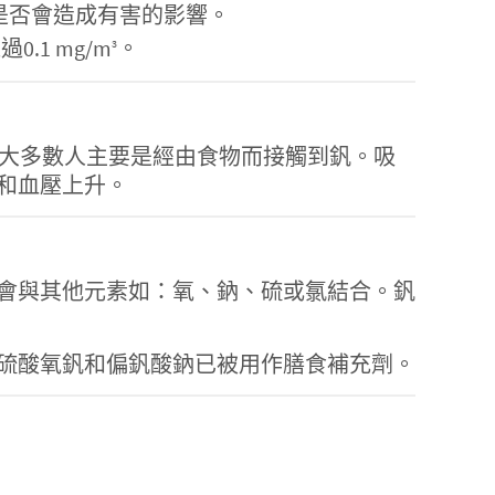
是否會造成有害的影響。
.1 mg/m
。
3
中，然而大多數人主要是經由食物而接觸到釩。吸
和血壓上升。
會與其他元素如：氧、鈉、硫或氯結合。釩
硫酸氧釩和偏釩酸鈉已被用作膳食補充劑。