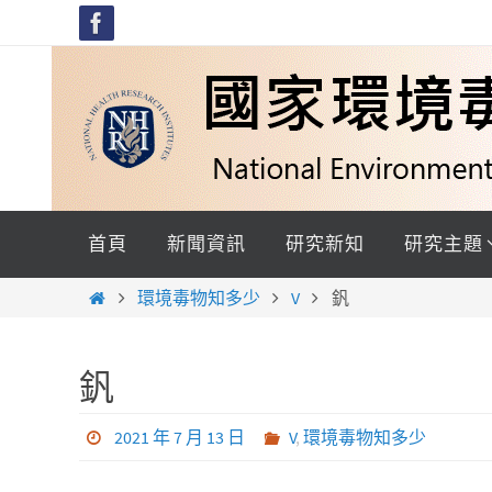
Skip
to
content
Skip
to
首頁
新聞資訊
研究新知
研究主題
content
Home
環境毒物知多少
V
釩
釩
2021 年 7 月 13 日
V
,
環境毒物知多少