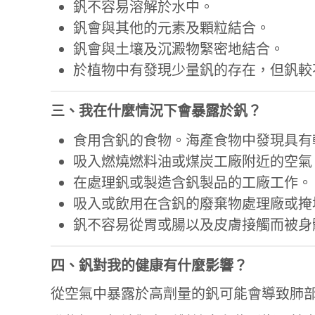
釩不容易溶解於水中。
釩會與其他的元素及顆粒結合。
釩會與土壤及沉澱物緊密地結合。
於植物中有發現少量釩的存在，但釩較
三、我在什麼情況下會暴露於釩？
食用含釩的食物。海產食物中發現具有
吸入燃燒燃料油或煤炭工廠附近的空氣
在處理釩或製造含釩製品的工廠工作。
吸入或飲用在含釩的廢棄物處理廠或掩
釩不容易從胃或腸以及皮膚接觸而被身
四、釩對我的健康有什麼影響？
從空氣中暴露於高劑量的釩可能會導致肺部