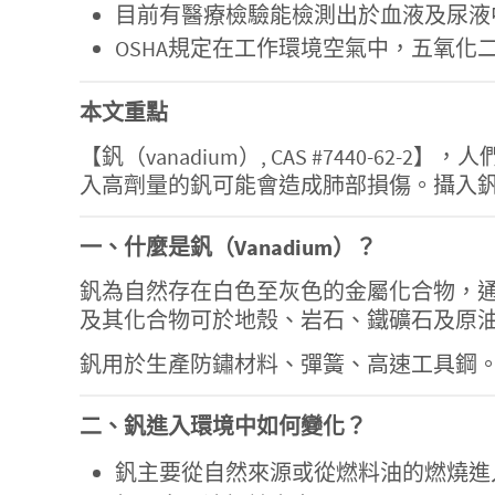
目前有醫療檢驗能檢測出於血液及尿液
OSHA規定在工作環境空氣中，五氧化二釩
本文重點
【釩（vanadium）, CAS #744
入高劑量的釩可能會造成肺部損傷。攝入
一、什麼是釩（Vanadium）？
釩為自然存在白色至灰色的金屬化合物，
及其化合物可於地殼、岩石、鐵礦石及原
釩用於生產防鏽材料、彈簧、高速工具鋼
二、釩進入環境中如何變化？
釩主要從自然來源或從燃料油的燃燒進