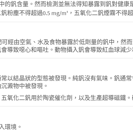
中的釩含量。然而檢測並無法得知暴露到釩對健康
粉塵不得超過0.5 mg/m
，五氧化二釩煙霧不得超過0
3
0-62-2】，人們可經由空氣、水及食物暴露於低劑量的釩
釩會導致噁心和嘔吐。動物攝入釩會導致紅血球減少
通常以結晶狀的型態被發現。純釩沒有氣味。釩通常
油沉澱物中被發現。
。五氧化二釩用於陶瓷催化劑，以及生產超導磁鐵。
入環境。