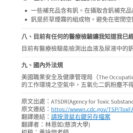
一些補充品含有釩。在攝取含釩補充品
釩是菸草煙霧的組成物。避免在密閉空
八、目前有任何的醫療檢驗讓我知道我已
目前有醫療檢驗能檢測出血液及尿液中的
九、國內外法規
美國職業安全及健康管理局（The Occupationa
的工作環境之空氣中，五氧化二釩粉塵不得超過
原文出處：ATSDR(Agency for Toxic Substances 
原文連結：
https://wwwn.cdc.gov/TSP/ToxF
翻譯連結：
請按滑鼠右鍵另存檔案
翻譯者：林恩如(慈濟大學)
校稿：黃詠愷老師