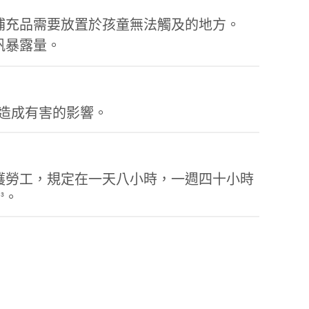
補充品需要放置於孩童無法觸及的地方。
釩暴露量。
造成有害的影響。
 , OSHA）為保護勞工，規定在一天八小時，一週四十小時
m
。
3