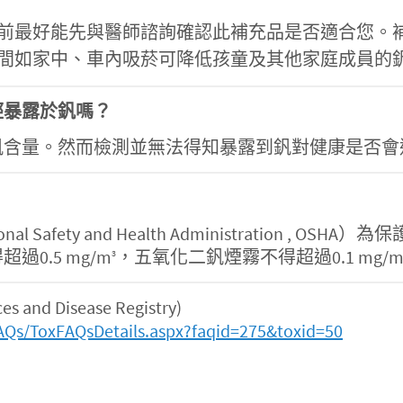
前最好能先與醫師諮詢確認此補充品是否適合您。
間如家中、車內吸菸可降低孩童及其他家庭成員的
經暴露於釩嗎？
釩含量。然而檢測並無法得知暴露到釩對健康是否會
l Safety and Health Administration
0.5 mg/m
，五氧化二釩煙霧不得超過0.1 mg/
3
and Disease Registry)
AQs/ToxFAQsDetails.aspx?faqid=275&toxid=50