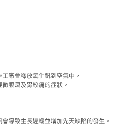
些工廠會釋放氧化釩到空氣中。
輕微腹瀉及胃絞痛的症狀。
釩會導致生長遲緩並增加先天缺陷的發生。