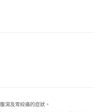
微腹瀉及胃絞痛的症狀。