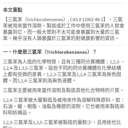
本文重點
【三氯苯（trichlorobenzenes）, CAS # 12002-48-1】，三氯
苯被用來當作溶劑。製造或於工作中使用三氯苯的人就會
暴露到它，而一般大眾則不太可能會暴露到大量的三氯
苯。幾乎沒有人類暴露於三氯苯的對健康影響的資訊。
一、什麼是三氯苯（Trichlorobenzenes）？
三氯苯為人造的化學物質，且有三種同分異構體：1,2,3-、
1,2,4-及1,3,5-三氯苯，這些不同的同分異構體在化學結構
上都有些微的差異，1,2,3-三氯苯及1,2,4-三氯苯為無色固
體，而1,2,4-三氯苯則為無色液體。
三氯苯主要被用來當作溶劑及製造其他化合物時的介質。
1,2,4-三氯苯被大量製造及被用來作為溶解特殊原料，如：
石油、蠟、樹脂、油脂及橡膠的溶劑。它也被用來製造染
料和紡織品。
1,2,3-三氯苯及1,3,5-三氯苯被製造的量較少，且用途也比