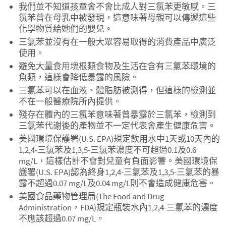
我們並不知道孩童會不會比成人對三氯苯更敏感。三
氯苯曾在母乳中被發現，這意味著母親可以傳遞這些
化學物質給她們的嬰兒。
三氯苯並沒有在一般大眾容易取得的消費產品中廣泛
使用。
避免大量食用塊根類食物及生活在含有三氯苯環境的
魚類，這樣會降低暴露的風險。
三氯苯可以在血液、體脂肪被測得，但這樣的檢測並
不在一般醫療院所內提供。
殘存在體內的三氯苯意味著曾暴露於三氯苯，檢測到
三氯苯代謝後的產物並不一定代表會產生健康危害。
美國環境保護署(U.S. EPA)規定飲用水中1天或10天內的
1,2,4-三氯苯及1,3,5-三氯苯濃度不可超過0.1及0.6
mg/L，這樣估計不會對兒童有負面影響。美國環境保
護署(U.S. EPA)認為終身1,2,4-三氯苯及1,3,5-三氯苯的暴
露不超過0.07 mg/L及0.04 mg/L則不會造成健康危害。
美國食品藥物管理局(The Food and Drug
Administration，FDA)規定瓶裝水內1,2,4-三氯苯的濃度
不應該超過0.07 mg/L。