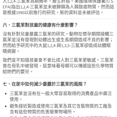
入1,2,4-三氯苯為期兩年，產生肝癌。美國環境保護署(U.S.
EPA)指出1,2,4-三氯苯並未被歸類為人類致癌物質，然而這
是根據1990以前進行的研究，新的資料並未被評估。
六、三氯苯對孩童的健康有什麼影響？
沒有針對兒童暴露三氯苯的研究。動物在懷孕期間接觸三
氯苯並沒有發現對幼體出生或生長期間造成不良的影響；
然而給予研究中的大鼠1,2,4-與1,3,5-三氯苯卻造成幼體眼
睛病變。
我們並不知道孩童會不會比成人對三氯苯更敏感。三氯苯
曾在母乳中被發現，這意味著母親可以傳遞這些化學物質
給她們的嬰兒。
七、在家中如何減少暴露於三氯苯的風險？
三氯苯並沒有在一般大眾容易取得的消費產品中廣泛
使用。
避免接近製造或使用三氯苯及其它含氯物質的工廠及
含有這些物質的危害廢棄物場所。