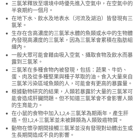
三氯苯釋放至環境中時優先進入空氣中，在空氣中的
半衰期約一個月。
在地下水、飲水及地表水（河流及湖泊）皆發現有三
氯苯。
生存在含高濃度的三氯苯水體的魚類或水中的生物體
內發現高濃度的三氯苯，因為三氯苯會累積在脂肪組
織內。
一般大眾可能會藉由吸入空氣、攝取食物及飲水而暴
露到三氯苯。
三氯苯在多種食物內被發現，包括：蔬果、牛奶、
蛋、肉及從多種堅果與種子萃取的油。食入大量來自
三氯苯污染區域魚類的人，可能會有更高的暴露量。
根據動物研究的結果，人類若暴露於大量的三氯苯可
能會造成肝臟問題。但不知道三氯苯會不會影響人類
的生育能力。
在小鼠的食物中加入1,2,4-三氯苯為期兩年，產生肝
癌。但1,2,4-三氯苯並未被歸類為人類致癌物質。
動物在懷孕期間接觸三氯苯並沒有發現對幼體出生或
生長期間造成不良的影響。