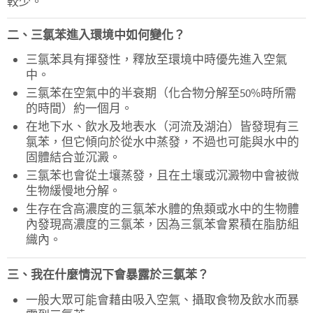
較少。
二、三氯苯進入環境中如何變化？
三氯苯具有揮發性，釋放至環境中時優先進入空氣
中。
三氯苯在空氣中的半衰期（化合物分解至50%時所需
的時間）約一個月。
在地下水、飲水及地表水（河流及湖泊）皆發現有三
氯苯，但它傾向於從水中蒸發，不過也可能與水中的
固體結合並沉澱。
三氯苯也會從土壤蒸發，且在土壤或沉澱物中會被微
生物緩慢地分解。
生存在含高濃度的三氯苯水體的魚類或水中的生物體
內發現高濃度的三氯苯，因為三氯苯會累積在脂肪組
織內。
三、我在什麼情況下會暴露於三氯苯？
一般大眾可能會藉由吸入空氣、攝取食物及飲水而暴