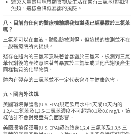
避免大量食用塊根類食物及生活在含有三氯苯環境的
魚類，這樣會降低暴露的風險。
八、目前有任何的醫療檢驗讓我知道我已經暴露於三氯苯
嗎？
三氯苯可以在血液、體脂肪被測得，但這樣的檢測並不在
一般醫療院所內提供。
殘存在體內的三氯苯意味著曾暴露於三氯苯，檢測到三氯
苯代謝後的產物意味著曾暴露於三氯苯或其他代謝後產生
同樣物質的化學物質。
體內有殘存的三氯苯並不一定代表會產生健康危害。
九、國內外法規
美國環境保護署(U.S. EPA)規定飲用水中1天或10天內的
1,2,4-三氯苯及1,3,5-三氯苯濃度不可超過0.1及0.6 mg/L，這
樣估計不會對兒童有負面影響。
美國環境保護署(U.S. EPA)認為終身1,2,4-三氯苯及1,3,5-三