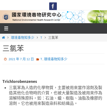
Skip
to
content
Home
環境毒物知多少
T
三氯苯
三氯苯
,
2021 年 7 月 12 日
T
環境毒物知多少
Trichlorobenzenes
三氯苯為人造的化學物質，主要被用來當作溶劑及製
造其他化合物時的介質，也被大量製造及被用來作為
溶解特殊原料，如：石油、蠟、樹脂、油脂及橡膠的
溶劑。它也被用來製造染料和紡織品。