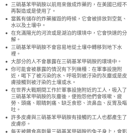
三硝基苯甲硝胺以前用來做成炸藥的，在美國已經不
再製造或是使用了。
當舊有儲存的炸藥摧毀的時候，它會被排放到空氣、
水以及土壤中。
在充滿陽光的河流或是湖泊的環境中，它會快速的分
解。
三硝基苯甲硝胺不會容易地從土壤中轉移到地下水
裡。
大部分的人不會暴露在三硝基苯甲硝胺的環境中。
你可能會被暴露的情況有下列幾種：在軍事設施附
近，喝下了被污染的水、呼吸到被汙染的灰塵或是皮
膚接觸到被汙染的土壤或水。
在世界大戰期間工作於軍事設施附近的工人，吸入了
三硝基苯甲硝胺的灰塵後，便抱怨他們會咳嗽、疲
勞、頭痛、眼睛刺痛、缺乏食慾、流鼻血、反胃及嘔
吐。
許多皮膚與三硝基苯甲硝胺有接觸的工人也都產生了
皮膚疹。
每天被餵食高劑量三硝基苯甲硝胺的兔子身上，會影