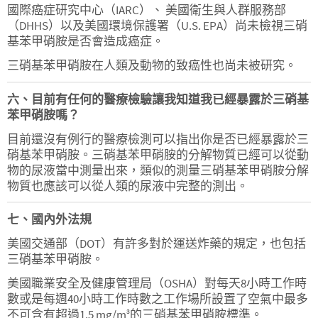
國際癌症研究中心（IARC）、 美國衛生與人群服務部
（DHHS）以及美國環境保護署（U.S. EPA）尚未檢視三硝
基苯甲硝胺是否會造成癌症。
三硝基苯甲硝胺在人類及動物的致癌性也尚未被研究。
六、目前有任何的醫療檢驗讓我知道我已經暴露於三硝基
苯甲硝胺嗎？
目前還沒有例行的醫療檢測可以指出你是否已經暴露於三
硝基苯甲硝胺。三硝基苯甲硝胺的分解物質已經可以從動
物的尿液當中測量出來，類似的測量三硝基苯甲硝胺分解
物質也應該可以從人類的尿液中完整的測出。
七、國內外法規
美國交通部（DOT）有許多對於運送炸藥的規定，也包括
三硝基苯甲硝胺。
美國職業安全及健康管理局（OSHA）對每天8小時工作時
數或是每週40小時工作時數之工作場所設置了空氣中最多
不可含有超過1.5 mg/m
的三硝基苯甲硝胺標準。
3