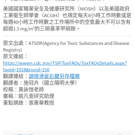
美國國家職業安全及健康研究所（NIOSH）以及美國政府
工業衛生師學會（ACGIH）也規定每天8小時工作時數或是
每週40小時工作時數之工作場所中的空氣最大不可以含有
超過1.5 mg/m
的三硝基苯甲硝胺。
3
原文出處：ATSDR(Agency for Toxic Substances and Disease
Registry)
原文連結：
https://wwwn.cdc.gov/TSP/ToxFAQs/ToxFAQsDetails.aspx?
faqid=1018&toxid=216
翻譯連結：
請按滑鼠右鍵另存檔案
翻譯者：施冠卉（國立陽明大學）
校稿：黃詠愷老師
審稿：姚凡壹研究助理
重點摘錄：張惠華教授