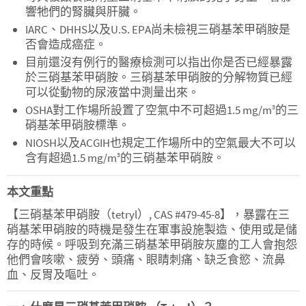
響牠們的腎臟與肝臟。
IARC、DHHS以及U.S. EPA尚未檢視三硝基苯甲硝胺是
否會造成癌症。
目前還沒有例行的醫療檢測可以指出你是否已經暴露
於三硝基苯甲硝胺。三硝基苯甲硝胺的分解物質已經
可以從動物的尿液當中測量出來。
OSHA對工作場所設置了空氣中不可超過1.5 mg/m
的三
3
硝基苯甲硝胺標準。
NIOSH以及ACGIH也規定工作場所中的空氣最大不可以
含有超過1.5 mg/m
的三硝基苯甲硝胺。
3
本文重點
【三硝基苯甲硝胺（tetryl）, CAS #479-45-8】，暴露在三
硝基苯甲硝胺的時機是發生在軍事設施製造、使用或是儲
存的時候。呼吸到充滿三硝基苯甲硝胺灰塵的工人會抱怨
他們會咳嗽、疲勞、頭痛、眼睛刺痛、缺乏食慾、流鼻
血、反胃及嘔吐。