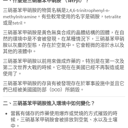
一、什麼是三硝基苯甲硝胺 （Tetryl）？
三硝基苯甲硝胺的物質名稱是2,4,6-trinitrophenyl-n-
methylnitramine。有些較常使用的名字是硝胺，tetralite
或是tetril。
三硝基苯甲硝胺是黃色無臭合成的晶體結構的固體，在自
然的環境中是不會被發現。在某種情況下，三硝基苯甲硝
胺以灰塵的型態，存在於空氣中。它會輕微的溶於水以及
其他的液體中。
三硝基苯甲硝胺以前用來做成炸藥的，特別是在第一次及
第二次世界大戰的時候。它現在在美國已經不再製造或是
使用了。
三硝基苯甲硝胺的存貨有被發現存在於軍事設施中並且它
們已經被美國國防部（DOD）所銷毀。
二、三硝基苯甲硝胺進入環境中如何變化？
當舊有儲存的炸藥使用爆炸或焚燒的方式摧毀的時
候，三硝基苯甲硝胺會被排放到空氣、水以及土壤
中。