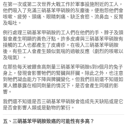
在第一次或第二次世界大戰工作於軍事設施附近的工人，
他們吸入了充滿三硝基苯甲硝胺的灰塵後，便抱怨他們會
咳嗽、疲勞、頭痛、眼睛刺痛、缺乏食慾、流鼻血、反胃
及嘔吐。
例行處理三硝基苯甲硝胺的工人們在他們的手、脖子及頭
髮會產生明顯的黃色汙點。許多皮膚與三硝基苯甲硝胺有
接觸的工人也都產生了皮膚疹。在吸入三硝基苯甲硝胺
後，有些工人會產生類似氣喘的過敏反應（劇烈的咳嗽以
及喘氣）。
在那些每天被餵食高劑量三硝基苯甲硝胺6到9個月的兔子
身上，發現會影響牠們的腎臟與肝臟。除此之外，也注意
到牠們凝血能力下降與脾臟變化。但我們目前還不知道如
果人體暴露在相同劑量的情況下，是否會產生同樣的影
響。
我們還不知道是否三硝基苯甲硝胺會造成先天缺陷或是它
是否會影響人類或是動物的繁衍。
五、三硝基苯甲硝胺致癌的可能性有多高？