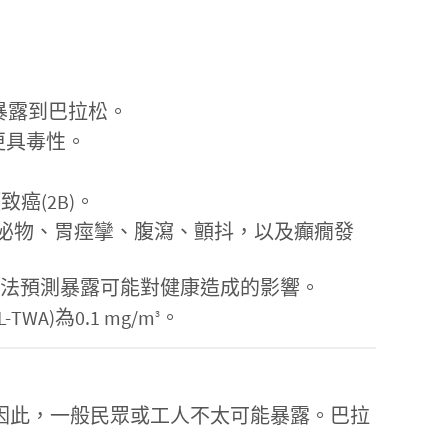
暴露到巴拉松。
更具毒性。
人類致癌(2B)。
泌物、胃痙攣、腹瀉、顫抖，以及癲癇發
無法預測暴露可能對健康造成的影響。
)為0.1 mg/m
。
3
或生產。因此，一般民眾或工人不太可能暴露。巴拉