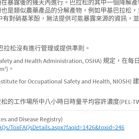
露後的幾天內進行。巴拉松的其中一個降解產物，對硝基苯
酚也是類似農藥產品的分解產物，例如甲基巴拉松，
因此，尿液中有對硝基苯酚，無法提供可能暴露來源的資訊
水中的巴拉松沒有進行管理或提供準則。
fety and Health Administration, OS
m
)。
3
ute for Occupational Safety and Healt
作場所中八小時日時量平均容許濃度(PEL-TWA)為
and Disease Registry)
AQs/ToxFAQsDetails.aspx?faqid=1426&toxid=246