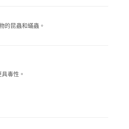
物的昆蟲和蟎蟲。
更具毒性。