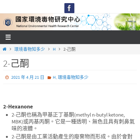
Skip
to
content
Home
環境毒物知多少
H
2-己酮
2-己酮
,
2021 年 4 月 21 日
H
環境毒物知多少
2-Hexanone
2-己酮也稱為甲基正丁基酮(methyl n-butyl ketone,
MBK)或丙基丙酮。它是一種透明、無色且具有刺鼻氣
味的液體。
2-己酮是由工業活動產生的廢棄物而形成。由於會對