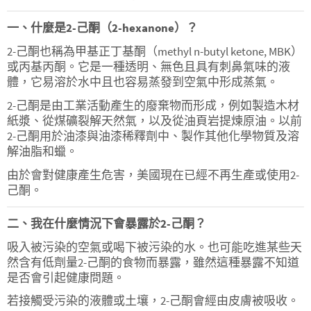
一、什麼是2-己酮（2-hexanone）？
2-己酮也稱為甲基正丁基酮（methyl n-butyl ketone, MBK）
或丙基丙酮。它是一種透明、無色且具有刺鼻氣味的液
體，它易溶於水中且也容易蒸發到空氣中形成蒸氣。
2-己酮是由工業活動產生的廢棄物而形成，例如製造木材
紙漿、從煤礦裂解天然氣，以及從油頁岩提煉原油。以前
2-己酮用於油漆與油漆稀釋劑中、製作其他化學物質及溶
解油脂和蠟。
由於會對健康產生危害，美國現在已經不再生產或使用2-
己酮。
二、我在什麼情況下會暴露於2-己酮？
吸入被污染的空氣或喝下被污染的水。也可能吃進某些天
然含有低劑量2-己酮的食物而暴露，雖然這種暴露不知道
是否會引起健康問題。
若接觸受污染的液體或土壤，2-己酮會經由皮膚被吸收。