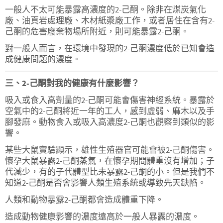
一般人不太可能暴露高濃度的2-己酮。除非在煤炭氣化
廠、油頁岩處理廠、木材紙漿廠工作，或者居住在含有2-
己酮的危害廢棄物場所附近，則可能暴露2-己酮。
對一般人而言，在環境中發現的2-己酮濃度低於已知會造
成健康問題的濃度。
三、2-己酮對我的健康有什麼影響？
吸入或食入高劑量的2-己酮可能會傷害神經系統。暴露於
空氣中的2-己酮將近一年的工人，感到虛弱、麻木以及手
腳發麻。動物食入或吸入高濃度2-己酮也觀察到類似的影
響。
某些大鼠實驗顯示，雄性生殖器官可能會被2-己酮傷害。
懷孕大鼠暴露2-己酮蒸氣，在懷孕期間體重沒有增加；子
代減少，有的子代體型比未暴露2-己酮的小。但是我們不
知道2-己酮是否會影響人類生殖系統或導致先天缺陷。
人類和動物暴露2-己酮都會造成體重下降。
造成動物健康影響的濃度遠高於一般人暴露的濃度。