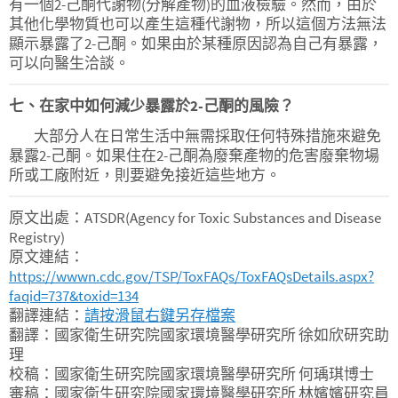
有一個2-己酮代謝物(分解產物)的血液檢驗。然而，由於
其他化學物質也可以產生這種代謝物，所以這個方法無法
顯示暴露了2-己酮。如果由於某種原因認為自己有暴露，
可以向醫生洽談。
七、在家中如何減少暴露於2-己酮的風險？
大部分人在日常生活中無需採取任何特殊措施來避免
暴露2-己酮。如果住在2-己酮為廢棄產物的危害廢棄物場
所或工廠附近，則要避免接近這些地方。
原文出處：ATSDR(Agency for Toxic Substances and Disease
Registry)
原文連結：
https://wwwn.cdc.gov/TSP/ToxFAQs/ToxFAQsDetails.aspx?
faqid=737&toxid=134
翻譯連結：
請按滑鼠右鍵另存檔案
翻譯：國家衛生研究院國家環境醫學研究所 徐如欣研究助
理
校稿：國家衛生研究院國家環境醫學研究所 何瑀琪博士
審稿：國家衛生研究院國家環境醫學研究所 林嬪嬪研究員