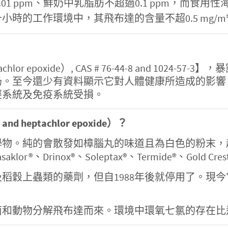
.01 ppm、鮮奶中乳脂肪不超過0.1 ppm，而食用性海
小時的工作環境中，其飛布達的含量不超0.5 mg/m
achlor epoxide）, CAS # 76-44-8 and 1
奶。至今還少有資料顯示它對人體健康所造成的影響
經系統及免疫系統受損。
heptachlor epoxide）？
學物。純的會散發如樟腦丸的味道且為白色的粉末，
Drinox®、Soleptax®、Termide®、Gold Crest H-
稻穀上蟲類的藥劑，但自1988年後就停用了。現
菌和動物分解飛布達而來。環境中環氧七氯的存在比