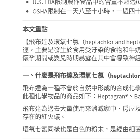
U.S. FDA限制農作食品中的含量不超過0
OSHA限制在一天八至十小時，一週四十
本文重點
【飛布達及環氧七氯（heptachlor and hept
徑，主要是發生於食用受汙染的食物和牛
懷孕期間或嬰兒時期暴露在其中會導致神
一、什麼是飛布達及環氧七氯（heptachlor and 
飛布達為一種不會於自然中形成的合成化
此種化學物品的商品如下：Heptagran®、Basaklor®、
飛布達為過去大量使用來消滅家中、房屋及
存在的紅火蟻。
環氧七氯同樣也是白色的粉末，是經由細