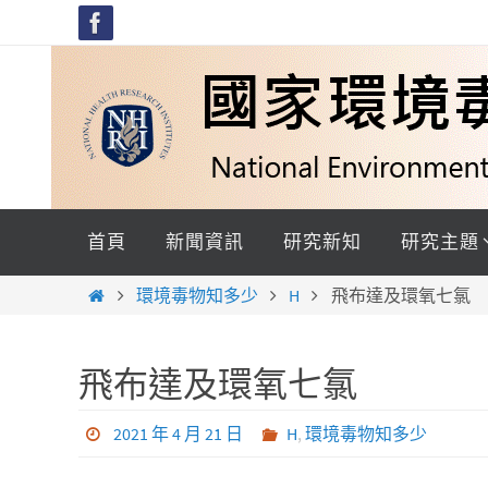
Skip
to
content
Skip
to
首頁
新聞資訊
研究新知
研究主題
content
Home
環境毒物知多少
H
飛布達及環氧七氯
飛布達及環氧七氯
2021 年 4 月 21 日
H
,
環境毒物知多少