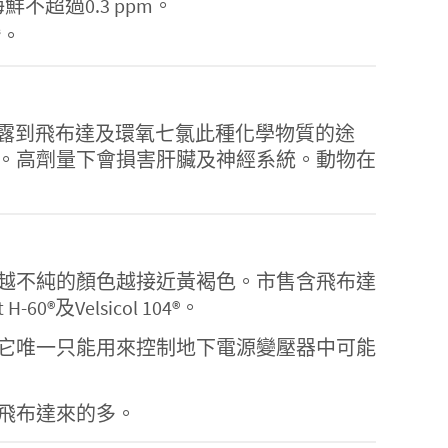
鮮不超過0.3 ppm。
。
3
024-57-3】，暴露到飛布達及環氧七氯此種化學物質的途
。高劑量下會損害肝臟及神經系統。動物在
越不純的顏色越接近黃褐色。市售含飛布達
60®及Velsicol 104®。
今它唯一只能用來控制地下電源變壓器中可能
飛布達來的多。