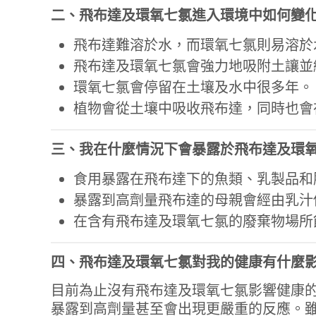
二、飛布達及環氧七氯進入環境中如何變
飛布達難溶於水，而環氧七氯則易溶於
飛布達及環氧七氯會強力地吸附土讓並
環氧七氯會停留在土壤及水中很多年。
植物會從土壤中吸收飛布達，同時也會
三、我在什麼情況下會暴露於飛布達及環
食用暴露在飛布達下的魚類、乳製品和
暴露到高劑量飛布達的母親會經由乳汁
在含有飛布達及環氧七氯的廢棄物場所
四、飛布達及環氧七氯對我的健康有什麼
目前為止沒有飛布達及環氧七氯影響健康
暴露到高劑量甚至會出現更嚴重的反應。