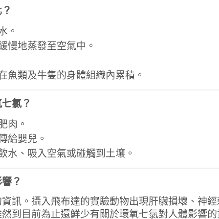
化？
水。
緩慢地蒸發至空氣中。
在魚類及牛隻的身體組織內累積。
氧七氯？
肥肉。
傳給嬰兒。
飲水、吸入空氣或碰觸到土壤。
影響？
的資訊。攝入飛布達的實驗動物出現肝臟損壞、神經
雖然到目前為止還鮮少有關於環氧七氯對人體影響的