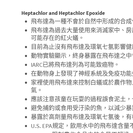
Heptachlor and Heptachlor Epoxide
飛布達為一種不會於自然中形成的合成
飛布達為過去大量使用來消滅家中、房
可能存在的紅火蟻。
目前為止沒有飛布達及環氧七氯影響健
動物實驗顯示，終身暴露在飛布達之中
IARC已將飛布達列為可能致癌物。
在動物身上發現了神經系統及免疫功能
家裡使用飛布達來控制白蟻或於農作物
氣。
應該注意孩童在玩耍的過程誤食泥土，
避免捕釣或食用受汙染的魚，以減少暴
暴露於高劑量飛布達及環氧七氯後，有
U.S. EPA規定，飲用水中的飛布達含量不超