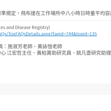
。
定，飛布達在工作場所中八小時日時量平均容許濃度(PE
and Disease Registry)
AQs/ToxFAQsDetails.aspx?faqid=744&toxid=135
稿：施淑芳老師、黃詠愷老師
心 江宏哲主任、黃柏菁助研究員、姚凡壹研究助