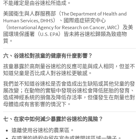
不能確定是由谷速松所造成。
美國衛生與人群服務部（The Department of Health and
Human Services, DHHS）、國際癌症研究中心
（International Agency for Research on Cancer, IARC）及美
國環境保護署（U.S. EPA）皆未將谷速松歸類為致癌物
質。
六、谷速松對孩童的健康有什麼影響？
孩童暴露於高劑量谷速松的反應可能與成人相同，但並不
知道兒童是否比成人對谷速松更敏感。
我們並不知道谷速松是否會造成出生缺陷或其他兒童的發
展改變；在動物的實驗中發現谷速松會降低胚胎的發育、
造成神經系統的損傷及降低存活率，但僅發生在劑量也對
母體造成有害影響的情況下。
七、在家中如何減少暴露於谷速松的風險？
遠離使用谷速松的農業區。
在噴灑的過程中留在室內或離開該區域一陣子。