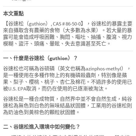
本文重點
【谷速松（guthion）, CAS # 86-50-0】，谷速松的暴露主要
來自攝取含有農藥的食物（大多數為水果）。若大量的暴
露可能會造成呼吸困難、胸悶、嘔吐、抽搐、腹瀉、視力
模糊、盜汗、頭痛、暈眩、失去意識甚至死亡。
一、什麼是谷速松（guthion）？
谷速松也可稱為谷硫磷（英文也稱為azinphos-methyl），
是一種使用在多種作物上的有機磷殺蟲劑，特別像是蘋
果、梨子、櫻桃、桃子、杏仁及棉花。不過許多的使用已
被U.S. EPA取消，而仍在使用的已逐漸被淘汰。
谷速松是一種合成物質，自然界中並不會自然生成，純谷
速松為無色到白色的無味結晶狀固體，工業用的谷速松則
為奶油色到黃棕色的顆粒狀固體。
二、谷速松進入環境中如何變化？