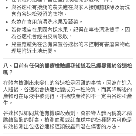
與谷速松有接觸的農夫應在與家人接觸前移除及清洗
含有谷速松殘留的衣物。
永遠在食用前清洗水果及蔬菜。
若你親自在果園內採水果，記得在事後清洗雙手，因
為谷速松會經由皮膚吸收。
兒童應避免在含有棄置谷速松的未控制有害廢棄物處
理場附近土地玩耍。
八、目前有任何的醫療檢驗讓我知道我已經暴露於谷速松
嗎？
在體內檢測出未變化的谷速松是困難的事情，因為在進入
人體後，谷速松會快速地變成另一種物質，而其降解後的
產物可在尿液中被測得，不過該產物卻不一定由谷速松產
生。
谷速松就如同其他有機磷殺蟲劑，會影響人體內稱為乙醯
膽鹼酯酶的酵素，檢測血漿或紅血球中的這種酵素可能是
有效檢測出包括谷速松這類殺蟲劑潛在傷害的方法。