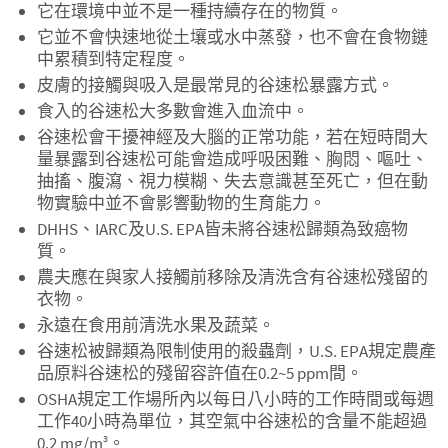
它在環境中並不是一種持續存在的物質。
它並不會快速地從土壤或水中蒸發，也不會在食物鏈
中累積到特定程度。
皮膚的接觸與吸入是最常見的谷速松暴露方式。
食入的谷速松大多數會進入血流中。
谷速松會干擾神經及大腦的正常功能，若在短時間大
量暴露到谷速松可能會造成呼吸困難、胸悶、嘔吐、
抽搐、腹瀉、視力模糊、失去意識甚至死亡，但在動
物實驗中並不會影響動物的生育能力。
DHHS、IARC及U.S. EPA皆未將谷速松歸類為致癌物
質。
農夫應在與家人接觸前移除及清洗含有谷速松殘留的
衣物。
永遠在食用前清洗水果及蔬菜。
谷速松被歸類為限制使用的殺蟲劑，U.S. EPA規定農產
品原料谷速松的殘留容許值在0.2~5 ppm間。
OSHA規定工作場所內以每日八小時的工作時間或每週
工作40小時為單位，其空氣中谷速松的含量不能超過
0.2 mg/m
。
3