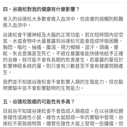
四、谷速松對我的健康有什麼影響？
食入的谷速松大多數會進入血流中，但皮膚的接觸則較難
進入血流中。
谷速松會干擾神經及大腦的正常功能，若在短時間內從空
氣、水或食物中大量暴露到谷速松可能會造成呼吸困難、
胸悶、嘔吐、抽搐、腹瀉、視力模糊、盜汗、頭痛、暈
眩、失去意識甚至死亡，不過在暴露後能快速地給予正確
的治療，就可能不會有長期的危害產生，若暴露的量低於
影響神經系統的量，則只會有少數甚至不會有健康問題產
生。
我們並不知道谷速松會不會影響人類的生殖能力，但在動
物實驗中並不會影響動物的生育能力。
五、谷速松致癌的可能性有多高？
目前尚不知道谷速松會不會造成人類癌症。在以谷速松餵
食雄性或雌性小鼠、雌性大鼠超過一年的實驗中發現，谷
速松不是致癌物質，儘管在雄性大鼠上發現一些腫瘤，但