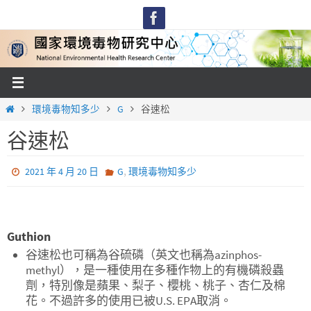
Skip
to
content
Home
環境毒物知多少
G
谷速松
谷速松
,
2021 年 4 月 20 日
G
環境毒物知多少
Guthion
谷速松也可稱為谷硫磷（英文也稱為azinphos-
methyl），是一種使用在多種作物上的有機磷殺蟲
劑，特別像是蘋果、梨子、櫻桃、桃子、杏仁及棉
花。不過許多的使用已被U.S. EPA取消。