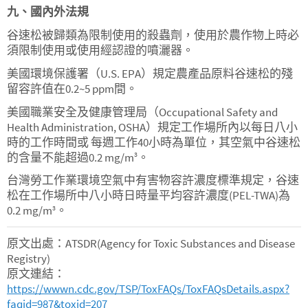
九、國內外法規
谷速松被歸類為限制使用的殺蟲劑，使用於農作物上時必
須限制使用或使用經認證的噴灑器。
美國環境保護署（U.S. EPA）規定農產品原料谷速松的殘
留容許值在0.2~5 ppm間。
美國職業安全及健康管理局（Occupational Safety and
Health Administration, OSHA）規定工作場所內以每日八小
時的工作時間或 每週工作40小時為單位，其空氣中谷速松
的含量不能超過0.2 mg/m
。
3
台灣勞工作業環境空氣中有害物容許濃度標準規定，谷速
松在工作場所中八小時日時量平均容許濃度(PEL-TWA)為
0.2 mg/m
。
3
原文出處：ATSDR(Agency for Toxic Substances and Disease
Registry)
原文連結：
https://wwwn.cdc.gov/TSP/ToxFAQs/ToxFAQsDetails.aspx?
faqid=987&toxid=207