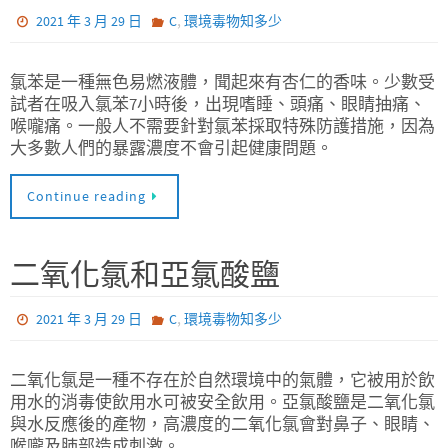
,
2021 年 3 月 29 日
C
環境毒物知多少
氯苯是一種無色易燃液體，聞起來有杏仁的香味。少數受
試者在吸入氯苯7小時後，出現嗜睡、頭痛、眼睛抽痛、
喉嚨痛。一般人不需要針對氯苯採取特殊防護措施，因為
大多數人們的暴露濃度不會引起健康問題。
Continue reading
二氧化氯和亞氯酸鹽
,
2021 年 3 月 29 日
C
環境毒物知多少
二氧化氯是一種不存在於自然環境中的氣體，它被用於飲
用水的消毒使飲用水可被安全飲用。亞氯酸鹽是二氧化氯
與水反應後的產物，高濃度的二氧化氯會對鼻子、眼睛、
喉嚨及肺部造成刺激。