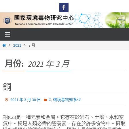
Skip
to
content
Home
2021
3 月
月份:
2021 年 3 月
銅
,
2021 年 3 月 30 日
C
環境毒物知多少
銅(Cu)是一種元素和金屬。它存在於岩石、土壤、水和空
氣中。銅是人類必需的營養素，存在於許多食物中。攝取