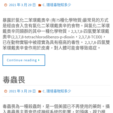
,
2021 年 3 月 29 日
C
環境毒物知多少
暴露於氯化二苯環戴奧辛 (有75種化學物質)最常見的方式
是經由食入含有氯化二苯環戴奧辛的食物。與氯化二苯環
戴奧辛同類群的其中一種化學物質，2,3,7,8-四氯雙苯環戴
奧辛(2,3,7,8-tetrachlorodibenzo-p-dioxin，2,3,7,8-TCDD)，
已在動物實驗中被證實為具有極高的毒性。 2,3,7,8-四氯雙
苯環戴奧辛會作用於皮膚，對人體可能會導致癌症。
Continue reading
毒蟲畏
,
2021 年 3 月 29 日
C
環境毒物知多少
毒蟲畏為一種殺蟲劑，是一個美國已不再使用的藥劑。攝
入毒蟲畏主要會造成神經系統的影響，如頭痛、視力模