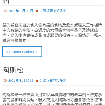
鉻
,
2021 年 3 月 30 日
C
環境毒物知多少
鉻的暴露來自於食入含有鉻的食物及飲水或吸入工作場所
中含有鉻的空氣。高濃度的六價鉻會傷害鼻子及造成癌
症，食入後也會造成貧血或腸胃的損傷。三價鉻是一種人
體必需營養素。
Continue reading
陶斯松
,
2021 年 3 月 30 日
C
環境毒物知多少
陶斯松是一種被廣泛用於家庭和農場中的殺蟲劑。依據暴
露的量和時間長短，吸入或攝入陶斯松可能會導致各種神