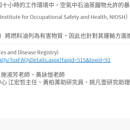
，一週四十小時的工作環境中，空氣中石油蒸餾物允許的暴露
tute for Occupational Safety and Hea
portation）將燃料油列為有害物質，因此也針對其運輸方
and Disease Registry)
AQs/ToxFAQsDetails.aspx?faqid=515&toxid=91
：施淑芳老師、黃詠愷老師
心 江宏哲主任、黃柏菁助研究員、姚凡壹研究助