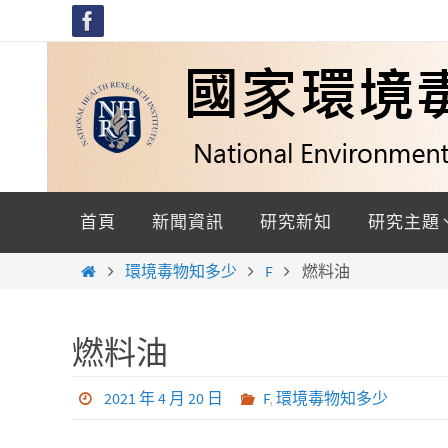
Skip
to
content
Skip
to
首頁
新聞資訊
研究新知
研究主題
content
Home
環境毒物知多少
F
燃料油
燃料油
2021 年 4 月 20 日
F
,
環境毒物知多少