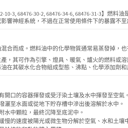
, 70892-10-3, 68476-30-2, 68476-34-6, 6
或影響神經系統，不過在正常使用條件下的暴露不至
油混合而成。燃料油中的化學物質通常易蒸發掉，也
生產，其可作為引擎、燈具、暖氣、爐火的燃料或溶
料油在其碳水化合物組成型態、沸點、化學添加劑和
有開口的容器揮發或受汙染土壤及水中揮發至空氣
潑灑至水面或從地下貯存槽中滲出後溶解於水中。
附水中顆粒，最終沉降至底泥中。
緩慢的速度被陽光或微生物分解於空氣、水和土壤