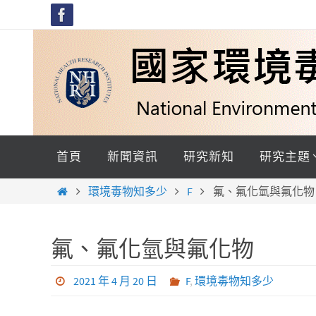
Skip
to
content
Skip
to
首頁
新聞資訊
研究新知
研究主題
content
Home
環境毒物知多少
F
氟、氟化氫與氟化物
氟、氟化氫與氟化物
2021 年 4 月 20 日
F
,
環境毒物知多少