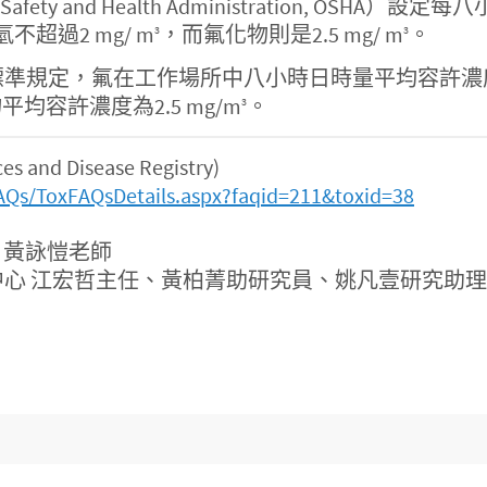
fety and Health Administration, O
不超過2 mg/ m
，而氟化物則是2.5 mg/ m
。
3
3
，氟在工作場所中八小時日時量平均容許濃度(PEL-TW
平均容許濃度為2.5 mg/m
。
3
and Disease Registry)
AQs/ToxFAQsDetails.aspx?faqid=211&toxid=38
：黃詠愷老師
心 江宏哲主任、黃柏菁助研究員、姚凡壹研究助