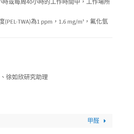
SHA）設定每八小時或每周40小時的工作時間中，工作場所
A)為1 ppm，1.6 mg/m
，氟化氫
3
理、徐如欣研究助理
甲醛