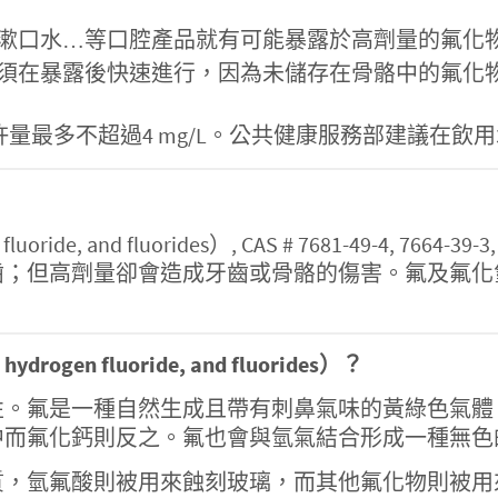
漱口水…等口腔產品就有可能暴露於高劑量的氟化
須在暴露後快速進行，因為未儲存在骨骼中的氟化
許量最多不超過4 mg/L。公共健康服務部建議在飲用水內
oride, and fluorides）, CAS # 7681-49-4, 7
齒；但高劑量卻會造成牙齒或骨骼的傷害。氟及氟化
en fluoride, and fluorides）？
性。氟是一種自然生成且帶有刺鼻氣味的黃綠色氣體
中而氟化鈣則反之。氟也會與氫氣結合形成一種無色
質，氫氟酸則被用來蝕刻玻璃，而其他氟化物則被用