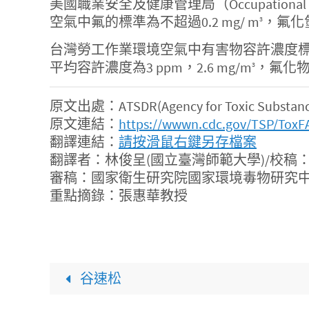
美國職業安全及健康管理局（Occupational Sa
空氣中氟的標準為不超過0.2 mg/ m
，氟化氫
3
台灣勞工作業環境空氣中有害物容許濃度標準規定
平均容許濃度為3 ppm，2.6 mg/m
，氟化物
3
原文出處：ATSDR(Agency for Toxic Substances 
原文連結：
https://wwwn.cdc.gov/TSP/ToxF
翻譯連結：
請按滑鼠右鍵另存檔案
翻譯者：林俊呈(國立臺灣師範大學)/校稿
審稿：國家衛生研究院國家環境毒物研究中
重點摘錄：張惠華教授
谷速松