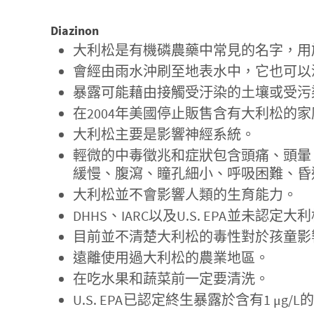
Diazinon
大利松是有機磷農藥中常見的名字，用
會經由雨水沖刷至地表水中，它也可以
暴露可能藉由接觸受汙染的土壤或受污
在2004年美國停止販售含有大利松的
大利松主要是影響神經系統。
輕微的中毒徵兆和症狀包含頭痛、頭暈
緩慢、腹瀉、瞳孔細小、呼吸困難、昏
大利松並不會影響人類的生育能力。
DHHS、IARC以及U.S. EPA並未認
目前並不清楚大利松的毒性對於孩童影
遠離使用過大利松的農業地區。
在吃水果和蔬菜前一定要清洗。
U.S. EPA已認定終生暴露於含有1 μ