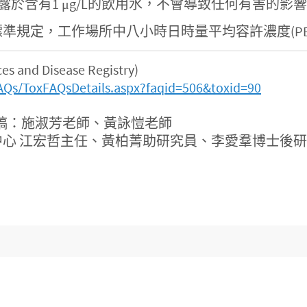
暴露於含有1 μg/L的飲用水，不會導致任何有害的影
，工作場所中八小時日時量平均容許濃度(PEL-TWA
and Disease Registry)
AQs/ToxFAQsDetails.aspx?faqid=506&toxid=90
稿：施淑芳老師、黃詠愷老師
心 江宏哲主任、黃柏菁助研究員、李愛羣博士後