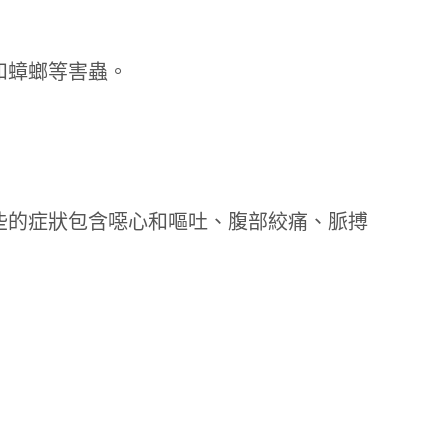
和蟑螂等害蟲。
些的症狀包含噁心和嘔吐、腹部絞痛、脈搏