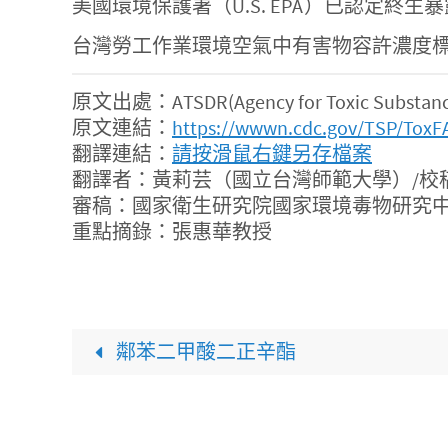
美國環境保護署（U.S. EPA）已認定終生
台灣勞工作業環境空氣中有害物容許濃度標準規定
原文出處：ATSDR(Agency for Toxic Substances 
原文連結：
https://wwwn.cdc.gov/TSP/ToxF
翻譯連結：
請按滑鼠右鍵另存檔案
翻譯者：黃莉芸（國立台灣師範大學）/校
審稿：國家衛生研究院國家環境毒物研究中
重點摘錄：張惠華教授
鄰苯二甲酸二正辛酯