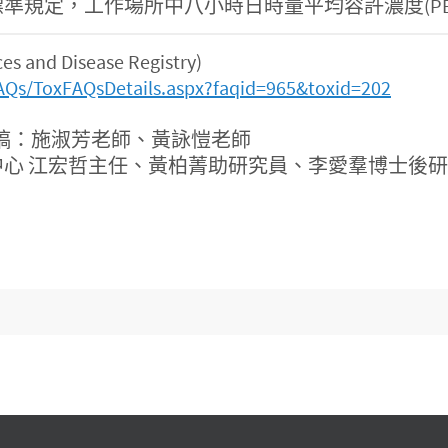
工作場所中八小時日時量平均容許濃度(PEL-TWA)為
and Disease Registry)
AQs/ToxFAQsDetails.aspx?faqid=965&toxid=202
稿：施淑芳老師、黃詠愷老師
心 江宏哲主任、黃柏菁助研究員、李愛羣博士後