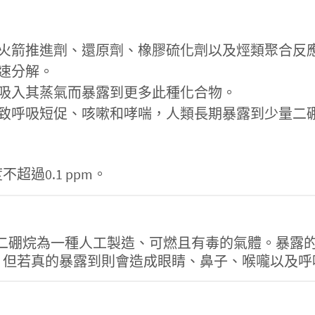
火箭推進劑、還原劑、橡膠硫化劑以及烴類聚合反
速分解。
吸入其蒸氣而暴露到更多此種化合物。
致呼吸短促、咳嗽和哮喘，人類長期暴露到少量二
超過0.1 ppm。
9287-45-7】二硼烷為一種人工製造、可燃且有毒的氣
。但若真的暴露到則會造成眼睛、鼻子、喉嚨以及呼