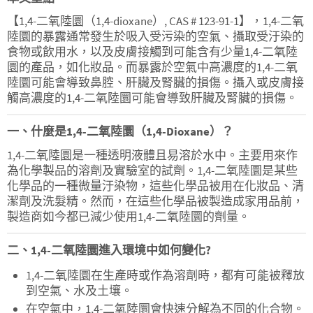
【1,4-二氧陸圜（1,4-dioxane）, CAS # 123-91-1】，1,4-二氧
陸圜的暴露通常發生於吸入受污染的空氣、攝取受汙染的
食物或飲用水，以及皮膚接觸到可能含有少量1,4-二氧陸
圜的產品，如化妝品。而暴露於空氣中高濃度的1,4-二氧
陸圜可能會導致鼻腔、肝臟及腎臟的損傷。攝入或皮膚接
觸高濃度的1,4-二氧陸圜可能會導致肝臟及腎臟的損傷。
一、什麼是1,4-二氧陸圜（1,4-Dioxane）？
1,4-二氧陸圜是一種透明液體且易溶於水中。主要用來作
為化學製品的溶劑及實驗室的試劑。1,4-二氧陸圜是某些
化學品的一種微量汙染物，這些化學品被用在化妝品、清
潔劑及洗髮精。然而，在這些化學品被製造成家用品前，
製造商如今都已減少使用1,4-二氧陸圜的劑量。
二、1,4-二氧陸圜進入環境中如何變化?
1,4-二氧陸圜在生產時或作為溶劑時，都有可能被釋放
到空氣、水及土壤。
在空氣中，1,4-二氧陸圜會快速分解為不同的化合物。