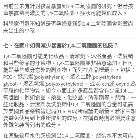
目前並未有針對孩童暴露到1,4-二氧陸圜的研究。但若孩
童暴露到高濃度的1,4-二氧陸圜，症狀可能類似成人。
科學家們還不知道是否孕婦暴露到1,4-二氧陸圜會影響尚
未出生的小孩。
七、在家中如何減少暴露於1,4-二氧陸圜的風險？
1,4-二氧陸圜可能是化妝品、清潔劑、沐浴產品、洗髮精
和某些藥品的汙染物。1,4-二氧陸圜並非惡意添加，但可
能是某些成分意外的副產物，而列在產品標籤上，包括：
PEG、聚乙烯(polyethylene)、聚乙二醇(polyethylene
glycol)、聚乙氧烯(polyoxyethylene)、 或以-eth或-oxynol為
字尾的化學物質。如今市面上許多產品都含有少量1,4-二
氧陸圜，例如食品、藥品、化妝品、清潔劑等。然而，一
些化妝品、清潔劑及洗髮精中1,4-二氧陸圜的含量可能高
於美國食品藥物管理局(U.S. FDA)所建議的劑量。若家中想
要避免使用到上述所提到的成分，在購買時則必須要注意
外觀包裝所列出的成分。
在某些飲用水供應檢測出1,4-二氧陸圜。瓶裝水不太可能