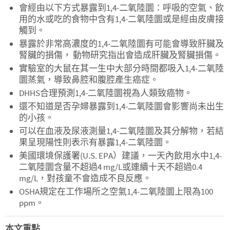
會經由以下方式暴露到1,4-二氧陸圜：呼吸的空氣、飲
用的水或吃的食物中含有1,4-二氧陸圜或是經由皮膚接
觸到。
暴露於非常高濃度的1,4-二氧陸圜有可能會導致肝臟及
腎臟的損傷， 動物研究指出會造成肝臟及腎臟損傷。
實驗室的大鼠在其一生中大部分時間都吸入1,4-二氧陸
圜蒸氣，導致鼻腔和腹腔產生癌症。
DHHS合理預測1,4-二氧陸圜視為人類致癌物。
還不知道是否孕婦暴露到1,4-二氧陸圜會影響尚未出生
的小孩。
可以在血液及尿液測量1,4-二氧陸圜及其分解物，若結
果呈現陽性則表示有暴露1,4-二氧陸圜。
美國環境保護署(U.S. EPA）建議，一天內飲用水中1,4-
二氧陸圜含量不超過4 mg/L或連續十天不超過0.4
mg/L，對孩童不會造成不良反應。
OSHA規定在工作場所之空氣1,4-二氧陸圜上限為100
ppm。
本文重點