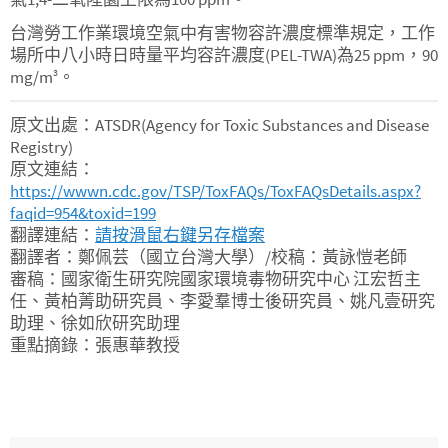
台灣勞工作業環境空氣中有害物容許濃度標準規定，工作
場所中八小時日時量平均容許濃度(PEL-TWA)為25 ppm，90
mg/m
。
3
原文出處：ATSDR(Agency for Toxic Substances and Disease
Registry)
原文連結：
https://wwwn.cdc.gov/TSP/ToxFAQs/ToxFAQsDetails.aspx?
faqid=954&toxid=199
翻譯連結：
請按滑鼠右鍵另存檔案
翻譯者：鄭佩芸（國立台灣大學）/校稿：黃詠愷老師
審稿：國家衛生研究院國家環境毒物研究中心 江宏哲主
任、黃柏菁助研究員、李愛羣博士後研究員、姚凡壹研究
助理、徐如欣研究助理
重點摘錄：張惠華教授