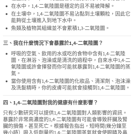
在水中，1,4-二氧陸圜是穩定的且不易被降解。
在土壤中，1,4-二氧陸圜不易沾黏到土壤顆粒，因此它
能夠從土壤進入到地下水中。
魚類及植物其組織並不會累積1,3-二氧陸圜。
三、我在什麼情況下會暴露於1,4-二氧陸圜？
呼吸的空氣、飲用的水或吃的食物中含有1,4-二氧陸
圜，在淋浴、泡澡或是清洗的過程中，自來水中1,4-二
氧陸圜或許會揮發而你可能就暴露到1,4-二氧陸圜的蒸
氣。
當你使用含有1,4-二氧陸圜的化妝品、清潔劑、泡沫澡
及洗髮精時，你的皮膚可能就會接觸到1,4-二氧陸圜。
四、1,4-二氧陸圜對我的健康有什麼影響？
只有少數研究可以提供1,4-二氧陸圜對人類影響的資訊。
暴露於非常高濃度的1,4-二氧陸圜有可能會導致肝臟及腎
臟的損傷，甚至死亡。根據報告指出，短時間(幾分鐘至
幾小時）吸入低劑量的1,4-二氧陸圜蒸氣就會使眼睛及鼻