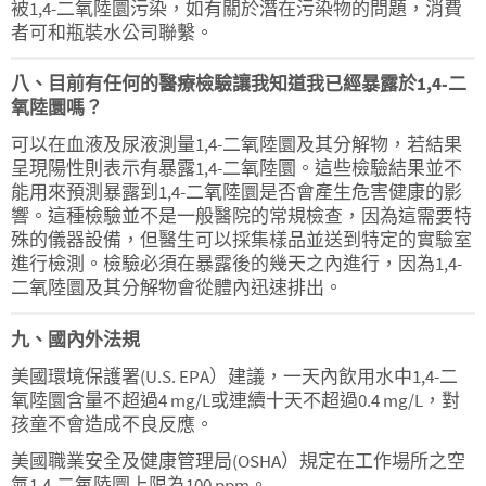
被1,4-二氧陸圜污染，如有關於潛在污染物的問題，消費
者可和瓶裝水公司聯繫。
八、目前有任何的醫療檢驗讓我知道我已經暴露於1,4-二
氧陸圜嗎？
可以在血液及尿液測量1,4-二氧陸圜及其分解物，若結果
呈現陽性則表示有暴露1,4-二氧陸圜。這些檢驗結果並不
能用來預測暴露到1,4-二氧陸圜是否會產生危害健康的影
響。這種檢驗並不是一般醫院的常規檢查，因為這需要特
殊的儀器設備，但醫生可以採集樣品並送到特定的實驗室
進行檢測。檢驗必須在暴露後的幾天之內進行，因為1,4-
二氧陸圜及其分解物會從體內迅速排出。
九、國內外法規
美國環境保護署(U.S. EPA）建議，一天內飲用水中1,4-二
氧陸圜含量不超過4 mg/L或連續十天不超過0.4 mg/L，對
孩童不會造成不良反應。
美國職業安全及健康管理局(OSHA）規定在工作場所之空
氣1,4-二氧陸圜上限為100 ppm。