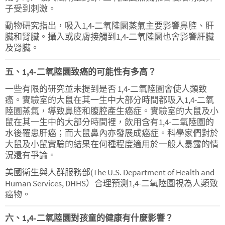
子受到刺激。
動物研究指出，吸入1,4-二氧陸圜蒸氣主要影響鼻腔、肝
臟和腎臟。攝入或皮膚接觸到1,4-二氧陸圜也會影響肝臟
及腎臟。
五、1,4-二氧陸圜致癌的可能性有多高？
一些有限的研究並未提到是否 1,4-二氧陸圜會使人類致
癌。實驗室的大鼠在其一生中大部分時間都吸入1,4-二氧
陸圜蒸氣，導致鼻腔和腹腔產生癌症。實驗室的大鼠及小
鼠在其一生中的大部分時間裡，飲用含有1,4-二氧陸圜的
水後罹患肝癌；而大鼠鼻內亦發展成癌症。科學家們對於
大鼠及小鼠實驗的結果在何種程度適用於一般人暴露的情
況還有爭論。
美國衛生與人群服務部(The U.S. Department of Health and
Human Services, DHHS）合理預測1,4-二氧陸圜視為人類致
癌物。
六、1,4-二氧陸圜對孩童的健康有什麼影響？