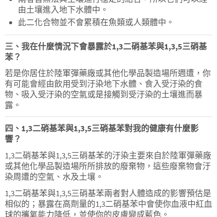
由土壤進入地下水體中。
此二化合物並不會累積在魚類或人類體中。
三、我在什麼情況下會暴露於1,3二硝基苯與1,3,5三硝基
苯？
若是你居住於陸軍彈藥廠或其他化學品製造場所週遭，你
有可能會經由飲用受到汙染地下水體、食入受汙染的食
物、吸入受汙染的空氣或是接觸到受汙染的土壤進而暴
露。
四、1,3二硝基苯與1,3,5三硝基苯對我的健康有什麼影
響？
1,3二硝基苯與1,3,5三硝基苯的汙染主要來自於陸軍彈藥廠
或其他化學品製造場所所排放的廢棄物，這些廢棄物會汙
染周遭的空氣、水及土壤。
1,3二硝基苯與1,3,5三硝基苯兩者對人體造成的影響預估是
相似的；暴露在高劑量的1,3二硝基苯中會使你血液中紅血
球的攜氧能力降低，並使你的皮膚變成藍色。