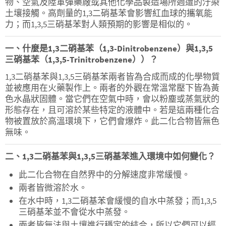
物、空氣及陸軍彈藥廠或其他化學品製造場所週遭的汙染
土壤接觸。高劑量的1,3二硝基苯會影響紅血球的攜氧能
力；而1,3,5三硝基苯對人類預期的影響是相似的。
一、什麼是1,3二硝基苯（1,3-Dinitrobenzene）與1,3,5
三硝基苯（1,3,5-Trinitrobenzene））？
1,3二硝基苯與1,3,5三硝基苯兩者皆為合成而成的化學物質
並被應用在火藥製作上。兩者的外觀在常溫常壓下皆為黃
色水晶狀固體。當它們在空氣中時，會以粉塵或蒸氣狀的
形態存在，且可溶於某些特定的液體中。若是這兩種化合
物被置放於高溫環境下，它們會爆炸。此二化合物皆無色
無味。
二、1,3二硝基苯與1,3,5三硝基苯進入環境中如何變化？
此二化合物在自然界中的分解速度非常緩慢。
兩者皆微溶於水。
在水中時，1,3二硝基苯會緩慢的自水中蒸發；而1,3,5
三硝基苯並不會從水中蒸發。
兩者皆無法與土壤進行穩定的結合，所以它們可以經