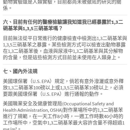
動物實驗還是人類實驗，目前都尚未被徹底的研究的關
係。
六、目前有任何的醫療檢驗讓我知道我已經暴露於1,3二
硝基苯與1,3,5三硝基苯嗎？
目前無法從平日常進行的健康檢查中檢測出1,3二硝基苯與
1,3,5三硝基苯之暴露。某些檢測方式可以檢查出動物暴露
在1,3二硝基苯後，血液與尿液中1,3二硝基苯與其分解物
的含量，但是這些檢測方式目前並未使用在人類身上。
七、國內外法規
美國環保署（U.S. EPA）規定，倘若有意外潑灑或意外釋
放1,3二硝基苯100磅以上或1,3,5三硝基苯10磅以上，必須
要跟美國環保署（U.S. EPA）進行通報的動作。
美國職業安全及健康管理局(Occupational Safety and
Health Administration, OSHA)對作業場所中的1,3二硝基苯
進行了規範，在一天工作8小時，一週工作時數40小時的
工作場所中，空氣中1,3二硝基苯最大容許含量不得超過1
mg/m
。
3