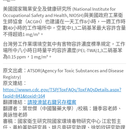
美國國家職業安全及健康研究所 (National Institute for
Occupational Safety and Health, NIOSH)與美國政府工業衛
生師協會（ACGIH）也建議在一天工作8小時，一週工作時
數40小時的工作場所中，空氣中1,3二硝基苯最大容許含量
不得超過1 mg/m
。
3
台灣勞工作業環境空氣中有害物容許濃度標準規定，工作
場所中八小時日時量平均容許濃度(PEL-TWA)1,3二硝基苯
為0.15 ppm，1 mg/m
。
3
原文出處：ATSDR(Agency for Toxic Substances and Disease
Registry)
原文連結：
https://wwwn.cdc.gov/TSP/ToxFAQs/ToxFAQsDetails.aspx?
faqid=841&toxid=164
翻譯連結：
請按滑鼠右鍵另存檔案
翻譯者：葉世傑（中國醫藥大學）/校稿：鍾季容老師、
黃詠愷老師
審稿：國家衛生研究院國家環境毒物研究中心 江宏哲主
任、黃柏菁助研究員、姚凡壹研究助理、徐如欣研究助理