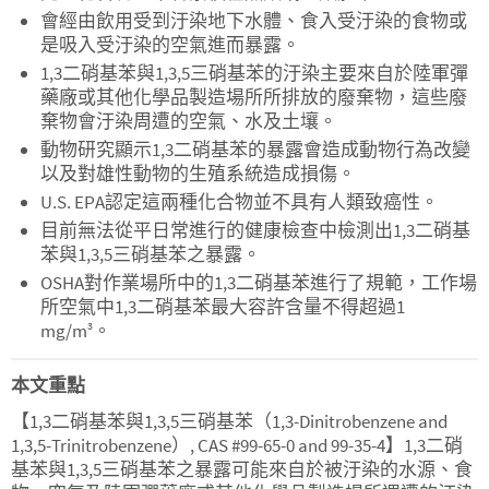
會經由飲用受到汙染地下水體、食入受汙染的食物或
是吸入受汙染的空氣進而暴露。
1,3二硝基苯與1,3,5三硝基苯的汙染主要來自於陸軍彈
藥廠或其他化學品製造場所所排放的廢棄物，這些廢
棄物會汙染周遭的空氣、水及土壤。
動物研究顯示1,3二硝基苯的暴露會造成動物行為改變
以及對雄性動物的生殖系統造成損傷。
U.S. EPA認定這兩種化合物並不具有人類致癌性。
目前無法從平日常進行的健康檢查中檢測出1,3二硝基
苯與1,3,5三硝基苯之暴露。
OSHA對作業場所中的1,3二硝基苯進行了規範，工作場
所空氣中1,3二硝基苯最大容許含量不得超過1
mg/m
。
3
本文重點
【1,3二硝基苯與1,3,5三硝基苯（1,3-Dinitrobenzene and
1,3,5-Trinitrobenzene）, CAS #99-65-0 and 99-35-4】1,3二硝
基苯與1,3,5三硝基苯之暴露可能來自於被汙染的水源、食