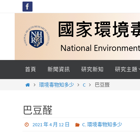
Skip
to
content
Skip
to
首頁
新聞資訊
研究新知
研究主題
content
Home
環境毒物知多少
C
巴豆醛
巴豆醛
2021 年 4 月 12 日
C
,
環境毒物知多少