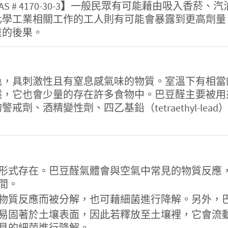
CAS # 4170-30-3
】
一般民眾有可能藉由吸入香菸、汽
化學工業相關工作的工人則有可能會暴露到更高劑量
重的後果。
色，具刺激性且有窒息感氣味的物質。室溫下有相當
它也會少量的存在許多食物中。巴豆醛主要被用來製造山
劑、酒精變性劑、四乙基鉛（tetraethyl-le
形式存在。巴豆醛氣體會與空氣中常見的物質反應
間。
物質反應而被分解，也可藉細菌進行降解。另外，
易固著於土壤表面，因此若釋放至土壤裡，它會流
見的細菌進行降解。