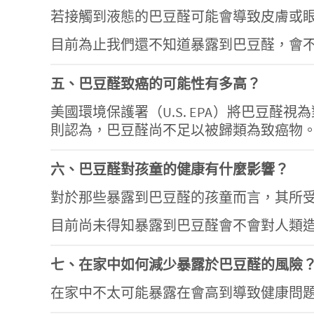
若接觸到液態的巴豆醛可能會導致皮膚或
目前為止我們還不知道暴露到巴豆醛，會
五、
巴豆醛
致癌的可能性有多高
？
美國環境保護署（U.S. EPA）將巴豆醛視為對人類有致癌
則認為，巴豆醛尚不足以被歸類為致癌物
六、
巴豆醛
對孩童的健康有什麼影響
？
對於那些暴露到巴豆醛的孩童而言，其所
目前尚未得知暴露到巴豆醛會不會對人類
七、在家中
如何減少暴露於
巴豆醛
的風險
在家中不太可能暴露在會高到導致健康問