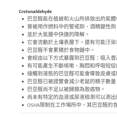
Crotonaldehyde
巴豆醛能在植被和火山所排放出的氣體
曾被用作燃料中的警戒劑、酒精變性劑
並於大氣層中快速的降解。
它會流動於土壤表層下，還有可能汙染
巴豆醛不會累積於食物鏈中。
會經由以下方式暴露到巴豆醛：吸入香
有可能產生不斷咳嗽、胸悶和呼吸短促
接觸到液態的巴豆醛可能會導致皮膚或
巴豆醛已被證實會減少老鼠的精子數量
巴豆醛尚不足以被歸類為致癌物。
尚未有特定的血液或尿液檢測可以測出
OSHA限制在工作場所中，其巴豆醛的含