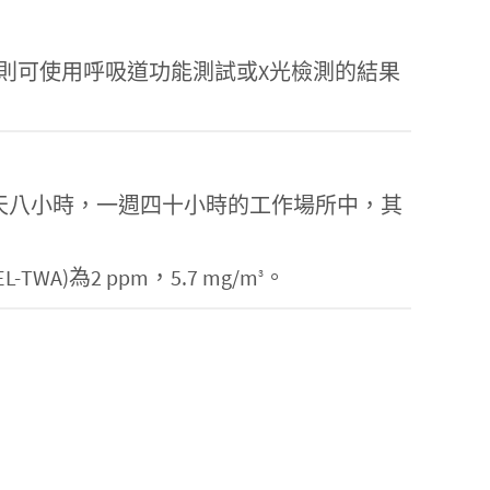
則可使用呼吸道功能測試或X光檢測的結果
OSHA）限制在一天八小時，一週四十小時的工作場所中，其
為2 ppm，5.7 mg/m
。
3