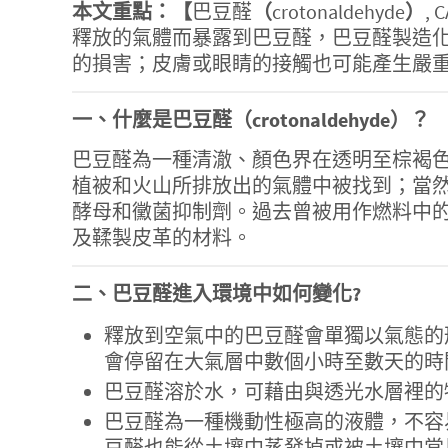
本文重點：【
巴豆醛
（
crotonaldehyde
）
, 
釋放的氣體而暴露到巴豆醛，巴豆醛製造
的損害；皮膚或眼睛的接觸也可能產生嚴
一、什麼是
巴豆醛（
crotonaldehyde
）
？
巴豆醛為一種清澈、顏色界在透明至棕褐
植被和火山所排放出的氣體中被找到；當然，
酵母和黴菌抑制劑。過去曾被用作燃料中的警戒
及鞣製皮革的材料。
二、
巴豆醛
進入環境中如何變化
?
釋放到空氣中的巴豆醛會單獨以氣態的
會停留在大氣層中數個小時至數天的時
巴豆醛溶於水，可藉由與透光水層裡的
巴豆醛為一種機動性極高的液體，不容
豆醛也能從土壤中蒸發掉或被土壤中常