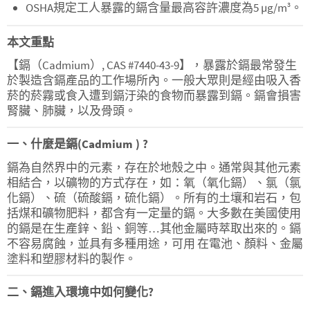
OSHA規定工人暴露的鎘含量最高容許濃度為5 µg/m
。
3
本文重點
【鎘（Cadmium）, CAS #7440-43-9】，暴露於鎘最常發生
於製造含鎘產品的工作場所內。一般大眾則是經由吸入香
菸的菸霧或食入遭到鎘汙染的食物而暴露到鎘。鎘會損害
腎臟、肺臟，以及骨頭。
一、什麼是鎘(Cadmium ) ?
鎘為自然界中的元素，存在於地殼之中。通常與其他元素
相結合，以礦物的方式存在，如：氧（氧化鎘）、氯（氯
化鎘）、硫（硫酸鎘，硫化鎘）。所有的土壤和岩石，包
括煤和礦物肥料，都含有一定量的鎘。大多數在美國使用
的鎘是在生產鋅、鉛、銅等…其他金屬時萃取出來的。鎘
不容易腐蝕，並具有多種用途，可用 在電池、顏料、金屬
塗料和塑膠材料的製作。
二、鎘進入環境中如何變化?