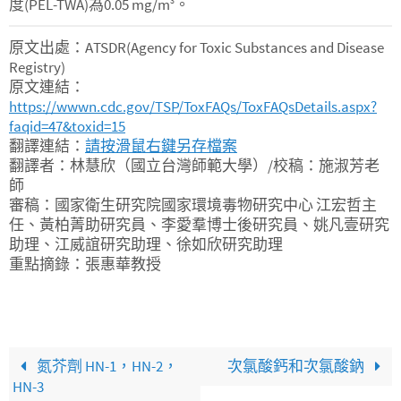
度(PEL-TWA)為0.05 mg/m
。
3
原文出處：ATSDR(Agency for Toxic Substances and Disease
Registry)
原文連結：
https://wwwn.cdc.gov/TSP/ToxFAQs/ToxFAQsDetails.aspx?
faqid=47&toxid=15
翻譯連結：
請按滑鼠右鍵另存檔案
翻譯者：林慧欣（國立台灣師範大學）/校稿：施淑芳老
師
審稿：國家衛生研究院國家環境毒物研究中心 江宏哲主
任、黃柏菁助研究員、李愛羣博士後研究員、姚凡壹研究
助理、江威誼研究助理、徐如欣研究助理
重點摘錄：張惠華教授
氮芥劑 HN-1，HN-2，
次氯酸鈣和次氯酸鈉
HN-3