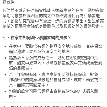
易感性。
我們並不確定是否鎘會造成人類新生兒的缺陷。動物在懷
孕期間暴露於高劑量的鎘之中會改變後代行為和學習能
力。動物研究報告中有更進一步的資訊顯示出，出生前高
劑量的鎘暴露會降低身體體重以及影響幼體的骨骼發育。
七、在家中如何減少暴露於鎘的風險？
在家中，要將含有鎘的物品安全地收放好，並確保鎳
鎘電池放置於孩童無法拿到的地方。
鎘為菸草香菸的成分之一。避免在密閉的空間中抽
菸，如家中或車內，以降低孩童或家中其他成員受到
鎘的暴露量。
若工作與鎘有關，應注意使用防護措施保護，避免工
作場所中的鎘塵埃吸附於自身衣物、皮膚、頭髮或工
具，而將其帶回家中。
均衡的飲食可降低鎘經由食物或飲水的方式攝入體
內。