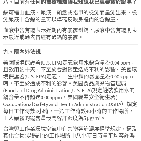
八、目前有任何的醫療檢驗讓我知道我已經暴露於鎘嗎？
鎘可經由血液、尿液、頭髮或指甲的檢測而量測出來。檢
測尿液中含鎘的量可以準確反映身體內的含鎘量。
血液中含有鎘表示近期內有暴露到鎘。尿液中含有鎘則表
示最近或過去曾經有過鎘的暴露。
九、國內外法規
美國環境保護署(U.S. EPA)定義飲用水鎘含量為0.04 ppm，
且飲用約十天，不至於會對孩童造成不利的影響。美國環
境保護署(U.S. EPA)定義，一生中鎘的暴露量為0.005 ppm
時，不至於造成不利的影響。美國食品與藥物管理局
(Food and Drug Administration,U.S. FDA)規定罐裝飲用水的
鎘含量不得超過0.005ppm。美國職業安全衛生署(
Occupational Safety and Health Administration,OSHA）規定
每日工作時數8小時，一週工作時數40小時的工作場所，
工人暴露的鎘含量最高容許濃度為5 µg/m
。
3
台灣勞工作業環境空氣中有害物容許濃度標準規定，鎘及
其化合物(以鎘計)的工作場所中八小時日時量平均容許濃