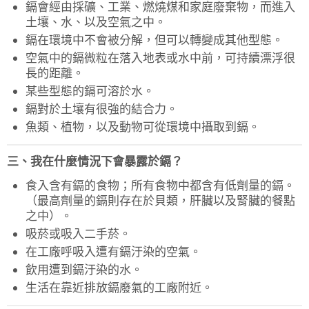
鎘會經由採礦、工業、燃燒煤和家庭廢棄物，而進入
土壤、水、以及空氣之中。
鎘在環境中不會被分解，但可以轉變成其他型態。
空氣中的鎘微粒在落入地表或水中前，可持續漂浮很
長的距離。
某些型態的鎘可溶於水。
鎘對於土壤有很強的結合力。
魚類、植物，以及動物可從環境中攝取到鎘。
三、我在什麼情況下會暴露於鎘？
食入含有鎘的食物；所有食物中都含有低劑量的鎘。
（最高劑量的鎘則存在於貝類，肝臟以及腎臟的餐點
之中）。
吸菸或吸入二手菸。
在工廠呼吸入遭有鎘汙染的空氣。
飲用遭到鎘汙染的水。
生活在靠近排放鎘廢氣的工廠附近。