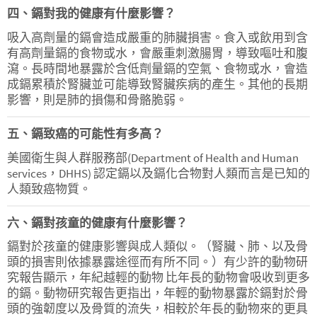
四、鎘對我的健康有什麼影響？
吸入高劑量的鎘會造成嚴重的肺臟損害。食入或飲用到含
有高劑量鎘的食物或水，會嚴重刺激腸胃，導致嘔吐和腹
瀉。長時間地暴露於含低劑量鎘的空氣、食物或水，會造
成鎘累積於腎臟並可能導致腎臟疾病的產生。其他的長期
影響，則是肺的損傷和骨骼脆弱。
五、鎘致癌的可能性有多高？
美國衛生與人群服務部(Department of Health and Human
services，DHHS) 認定鎘以及鎘化合物對人類而言是已知的
人類致癌物質。
六、鎘對孩童的健康有什麼影響？
鎘對於孩童的健康影響與成人類似。（腎臟、肺、以及骨
頭的損害則依據暴露途徑而有所不同。）有少許的動物研
究報告顯示，年紀越輕的動物 比年長的動物會吸收到更多
的鎘。動物研究報告更指出，年輕的動物暴露於鎘對於骨
頭的強韌度以及骨質的流失，相較於年長的動物來的更具