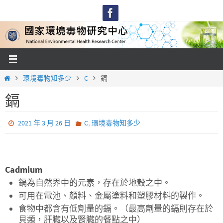
Skip
to
content
Home
環境毒物知多少
C
鎘
鎘
,
2021 年 3 月 26 日
C
環境毒物知多少
Cadmium
鎘為自然界中的元素，存在於地殼之中。
可用在電池、顏料、金屬塗料和塑膠材料的製作。
食物中都含有低劑量的鎘。（最高劑量的鎘則存在於
貝類，肝臟以及腎臟的餐點之中）