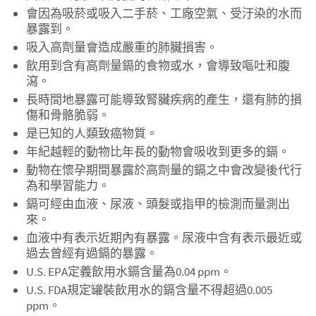
會因為吸菸或吸入二手菸、工廠空氣、受汙染的水而
暴露到。
吸入高劑量會造成嚴重的肺臟損害。
飲用到含有高劑量鎘的食物或水，會導致嘔吐和腹
瀉。
長時間地暴露可能導致腎臟疾病的產生，還有肺的損
傷和骨骼脆弱。
是已知的人類致癌物質。
年紀越輕的動物比年長的動物會吸收到更多的鎘。
動物在懷孕期間暴露於高劑量的鎘之中會改變後代行
為和學習能力。
鎘可經由血液、尿液、頭髮或指甲的檢測而量測出
來。
血液中有表示近期內有暴露。尿液中含有表示最近或
過去曾經有過鎘的暴露。
U.S. EPA定義飲用水鎘含量為0.04 ppm。
U.S. FDA規定罐裝飲用水的鎘含量不得超過0.005
ppm。