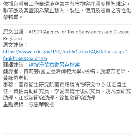
依據台灣勞工作業環境空氣中有害物容許濃度標準規定，
聯苯胺及其鹽類為禁止輸入、製造、使用及販賣之毒性化
學物質。
原文出處：ATSDR(Agency for Toxic Substances and Disease
Registry)
原文連結：
https://wwwn.cdc.gov/TSP/ToxFAQs/ToxFAQsDetails.aspx?
faqid=568&toxid=105
翻譯連結：
請按滑鼠右鍵另存檔案
翻譯者：黃莉芸(國立臺灣師範大學)/校稿：施淑芳老師、
黃詠愷老師
審稿：國家衛生研究院國家環境毒物研究中心 江宏哲主
任、黃柏菁助研究員、李愛羣博士後研究員、姚凡壹研究
助理、江威誼研究助理、徐如欣研究助理
重點摘錄：張惠華教授