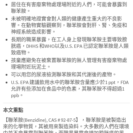
居住在有害廢棄物處理場附近的人們，可能會暴露到
聯苯胺。
未被明確地證實會對人類的健康產生重大的不良影
響。在動物實驗觀察到，聯苯胺會對肝、腎、免疫和
神經系統造成影響。
長期的職業暴露，在工人身上發現聯苯胺主要導致膀
胱癌，DHHS 和WHO以及U.S. EPA 已認定聯苯胺是人類
致癌物。
孩童應避免在被棄置聯苯胺的無人管理有害廢棄物處
理場附近玩泥土。
可以用您的尿液檢測聯苯胺和其代謝後的產物。
U.S. EPA 建議飲用水中的聯苯胺含量應少於1 ppt，FDA
允許有些添加在食品中的色素，其聯苯胺不得超過1
ppb。
本文重點
【聯苯胺(Benzidine), CAS # 92-87-5】，聯苯胺是被製造出
來的化學物質，其被用來製造染料。大多數的人們在環境