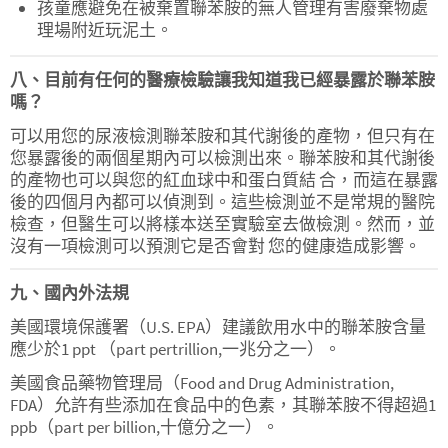
孩童應避免在被棄置聯苯胺的無人管理有害廢棄物處
理場附近玩泥土。
八、目前有任何的醫療檢驗讓我知道我已經暴露於聯苯胺
嗎？
可以用您的尿液檢測聯苯胺和其代謝後的產物，但只有在
您暴露後的兩個星期內可以檢測出來。聯苯胺和其代謝後
的產物也可以與您的紅血球中和蛋白質結 合，而這在暴露
後的四個月內都可以偵測到。這些檢測並不是常規的醫院
檢查，但醫生可以將樣本送至實驗室去做檢測。然而，並
沒有一項檢測可以預測它是否會對 您的健康造成影響。
九、國內外法規
美國環境保護署（U.S. EPA）建議飲用水中的聯苯胺含量
應少於1 ppt （part pertrillion,一兆分之一）。
美國食品藥物管理局（Food and Drug Administration,
FDA）允許有些添加在食品中的色素，其聯苯胺不得超過1
ppb（part per billion,十億分之一）。