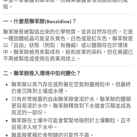
中並不會暴露到聯苯胺，而職業暴露會增加膀胱癌的風
險。
一、什麼是聯苯胺(Benzidine)？
聯苯胺是被製造出來的化學物質，並非自然存在的，它是
一種固體結晶可能呈灰黃色、白色或是紅灰色。聯苯胺是
以「自由」狀態（例如：有機鹼）或以鹽類存在於環境
中。聯苯胺被用來製成布、紙和皮革的染料，但在美國已
不再被製造或使用在商業用途上。
二、聯苯胺進入環境中如何變化？
聯苯胺以蒸汽存在或附著在空氣粉塵微粒中，但最終
仍會沉降到土壤或水裡。
只有非常微量的自由聯苯胺會溶於水，聯苯胺的鹽類
更容易溶於水中。聯苯胺釋放到下水道會沉積並成為
底泥的一部份。
聯苯胺在土壤中可能會緊緊地吸附於土壤顆粒，且不
容易滲入地下水中。
聯苯胺累積於食物鏈的可能性不高。