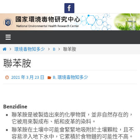
Skip
to
content
Home
環境毒物知多少
B
聯苯胺
聯苯胺
,
2021 年 3 月 23 日
B
環境毒物知多少
Benzidine
聯苯胺是被製造出來的化學物質，並非自然存在的，
它被用來製成布、紙和皮革的染料。
聯苯胺在土壤中可能會緊緊地吸附於土壤顆粒，且不
容易滲入地下水中，它累積於食物鏈的可能性不高。