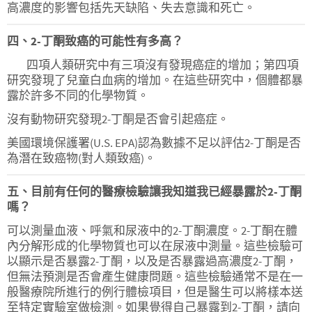
高濃度的影響包括先天缺陷、失去意識和死亡。
四、2-丁酮致癌的可能性有多高？
四項人類研究中有三項沒有發現癌症的增加；第四項
研究發現了兒童白血病的增加。在這些研究中，個體都暴
露於許多不同的化學物質。
沒有動物研究發現2-丁酮是否會引起癌症。
美國環境保護署(U.S. EPA)認為數據不足以評估2-丁酮是否
為潛在致癌物(對人類致癌)。
五、目前有任何的醫療檢驗讓我知道我已經暴露於2-丁酮
嗎？
可以測量血液、呼氣和尿液中的2-丁酮濃度。2-丁酮在體
內分解形成的化學物質也可以在尿液中測量。這些檢驗可
以顯示是否暴露2-丁酮，以及是否暴露過高濃度2-丁酮，
但無法預測是否會產生健康問題。這些檢驗通常不是在一
般醫療院所進行的例行體檢項目，但是醫生可以將樣本送
至特定實驗室做檢測。如果覺得自己暴露到2-丁酮，請向