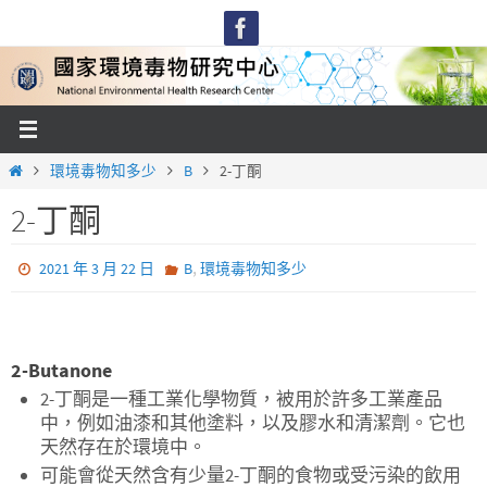
Skip
to
content
Home
環境毒物知多少
B
2-丁酮
2-丁酮
,
2021 年 3 月 22 日
B
環境毒物知多少
2-Butanone
2-丁酮是一種工業化學物質，被用於許多工業產品
中，例如油漆和其他塗料，以及膠水和清潔劑。它也
天然存在於環境中。
可能會從天然含有少量2-丁酮的食物或受污染的飲用