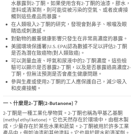
水暴露到2-丁酮。如果使用含有2-丁酮的油漆，膠水，
塗料或清潔劑，則可能從被污染的空氣、或者皮膚接
觸到這些產品而暴露。
在人類吸入2-丁酮的研究，發現會對鼻子、喉嚨及眼
睛造成刺激感。
對動物的嚴重健康影響只發生在非常高濃度的暴露。
美國環境保護署(U.S. EPA)認為數據不足以評估2-丁酮
是否為潛在致癌物(對人類致癌)。
可以測量血液、呼氣和尿液中的2-丁酮濃度。這些檢
驗可以顯示是否暴露2-丁酮，以及是否暴露過高濃度2-
丁酮，但無法預測是否會產生健康問題。
參與生產或使用2-丁酮的工人應保護自己，減少吸入
和皮膚接觸。
一、什麼是2-丁酮(2-Butanone)？
2-丁酮是一種工業化學物質。2-丁酮也稱為甲基乙基酮
(methyl ethyl ketone)。它也天然存在於環境中，由樹木製
成，少量存在於某些水果和蔬菜。2-丁酮被用於許多工業
產品中，例如油漆和其他塗料。它也用於膠水和清潔劑。