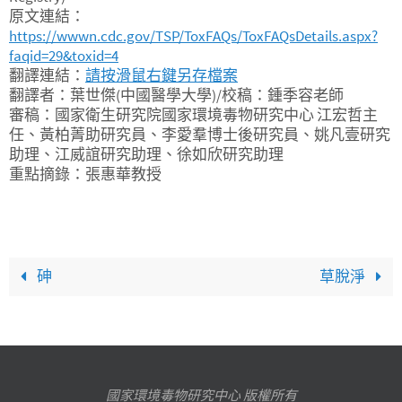
原文連結：
https://wwwn.cdc.gov/TSP/ToxFAQs/ToxFAQsDetails.aspx?
faqid=29&toxid=4
翻譯連結：
請按滑鼠右鍵另存檔案
翻譯者：葉世傑(中國醫學大學)/校稿：鍾季容老師
審稿：國家衛生研究院國家環境毒物研究中心 江宏哲主
任、黃柏菁助研究員、李愛羣博士後研究員、姚凡壹研究
助理、江威誼研究助理、徐如欣研究助理
重點摘錄：張惠華教授
砷
草脫淨
國家環境毒物研究中心 版權所有