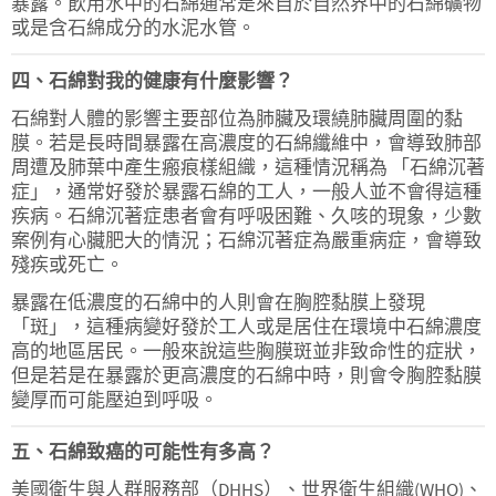
暴露。飲用水中的石綿通常是來自於自然界中的石綿礦物
或是含石綿成分的水泥水管。
四、石綿對我的健康有什麼影響？
石綿對人體的影響主要部位為肺臟及環繞肺臟周圍的黏
膜。若是長時間暴露在高濃度的石綿纖維中，會導致肺部
周遭及肺葉中產生瘢痕樣組織，這種情況稱為 「石綿沉著
症」，通常好發於暴露石綿的工人，一般人並不會得這種
疾病。石綿沉著症患者會有呼吸困難、久咳的現象，少數
案例有心臟肥大的情況；石綿沉著症為嚴重病症，會導致
殘疾或死亡。
暴露在低濃度的石綿中的人則會在胸腔黏膜上發現
「斑」，這種病變好發於工人或是居住在環境中石綿濃度
高的地區居民。一般來說這些胸膜斑並非致命性的症狀，
但是若是在暴露於更高濃度的石綿中時，則會令胸腔黏膜
變厚而可能壓迫到呼吸。
五、石綿致癌的可能性有多高？
美國衛生與人群服務部（DHHS）、世界衛生組織(WHO)、