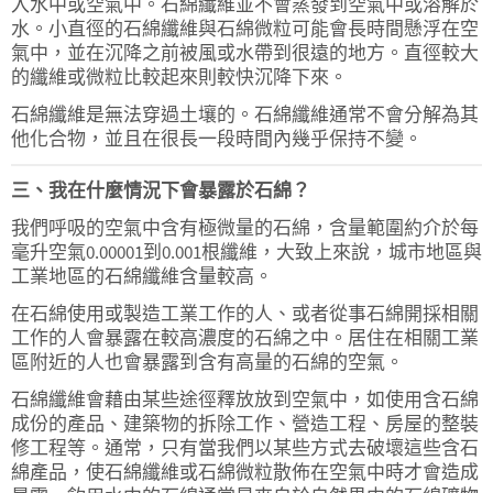
入水中或空氣中。石綿纖維並不會蒸發到空氣中或溶解於
水。小直徑的石綿纖維與石綿微粒可能會長時間懸浮在空
氣中，並在沉降之前被風或水帶到很遠的地方。直徑較大
的纖維或微粒比較起來則較快沉降下來。
石綿纖維是無法穿過土壤的。石綿纖維通常不會分解為其
他化合物，並且在很長一段時間內幾乎保持不變。
三、我在什麼情況下會暴露於石綿？
我們呼吸的空氣中含有極微量的石綿，含量範圍約介於每
毫升空氣0.00001到0.001根纖維，大致上來說，城市地區與
工業地區的石綿纖維含量較高。
在石綿使用或製造工業工作的人、或者從事石綿開採相關
工作的人會暴露在較高濃度的石綿之中。居住在相關工業
區附近的人也會暴露到含有高量的石綿的空氣。
石綿纖維會藉由某些途徑釋放放到空氣中，如使用含石綿
成份的產品、建築物的拆除工作、營造工程、房屋的整裝
修工程等。通常，只有當我們以某些方式去破壞這些含石
綿產品，使石綿纖維或石綿微粒散佈在空氣中時才會造成