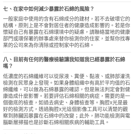
七、在家中如何減少暴露於石綿的風險？
一般家庭中使用的含有石綿成分的建材，若不去破壞它的
結構，原則上是不會對居住者的健康造成影響的。若是你
懷疑自己有暴露在石綿環境中的疑慮，請聯絡當地的健康
部門或環保署的辦事處來替你檢測你的住家，並幫你找專
業的公司來為你清除或控制家中的石綿。
八、目前有任何的醫療檢驗讓我知道我已經暴露於石綿
嗎？
低濃度的石綿纖維可以從尿液、糞便、黏液、或肺部灌洗
檢測在民眾身上發現。如果身體組織中有高於平均值的石
綿纖維，可以做為石綿暴露的確認，但是無法判定會對健
康造成什麼影響。若要評估石綿相關的病症，需要的是一
個徹底的檢查，如過去病史、身體檢查等。胸腔X光是最
好的檢測方式，透過胸腔X光這個影像工具可以清楚的觀
察到肺臟因暴露在石綿中的改變；此外，肺功能檢測與電
腦斷層掃描也是診斷石綿相關疾病的輔助工具。