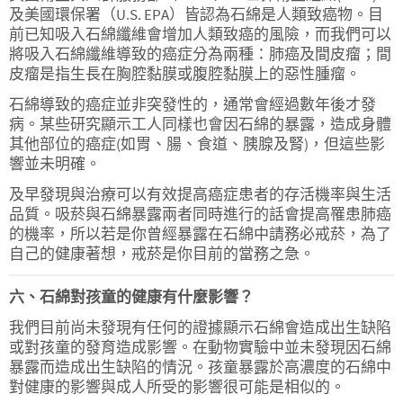
及美國環保署（U.S. EPA）皆認為石綿是人類致癌物。目
前已知吸入石綿纖維會增加人類致癌的風險，而我們可以
將吸入石綿纖維導致的癌症分為兩種：肺癌及間皮瘤；間
皮瘤是指生長在胸腔黏膜或腹腔黏膜上的惡性腫瘤。
石綿導致的癌症並非突發性的，通常會經過數年後才發
病。某些研究顯示工人同樣也會因石綿的暴露，造成身體
其他部位的癌症(如胃、腸、食道、胰腺及腎)，但這些影
響並未明確。
及早發現與治療可以有效提高癌症患者的存活機率與生活
品質。吸菸與石綿暴露兩者同時進行的話會提高罹患肺癌
的機率，所以若是你曾經暴露在石綿中請務必戒菸，為了
自己的健康著想，戒菸是你目前的當務之急。
六、石綿對孩童的健康有什麼影響？
我們目前尚未發現有任何的證據顯示石綿會造成出生缺陷
或對孩童的發育造成影響。在動物實驗中並未發現因石綿
暴露而造成出生缺陷的情況。孩童暴露於高濃度的石綿中
對健康的影響與成人所受的影響很可能是相似的。