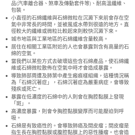
品(汽車離合器、煞車及傳動套件等)、耐高溫纖維、
包裝。
小直徑的石綿纖維與石綿微粒在沉澱下來前會存在空
氣中非常長的時間，並被風或水帶到很遠的地方。直
徑較大的纖維或微粒比較起來則較快沉澱下來。
城市地區與工業地區的石綿纖維含量較高。
居住在相關工業區附近的人也會暴露到含有高量的石
綿的空氣。
當我們以某些方式去破壞這些含石綿產品，使石綿纖
維或石綿微粒散佈在空氣中時才會造成暴露。
導致肺部周遭及肺葉中產生瘢痕樣組織，這種情況稱
為「石綿沉著症」，石綿沉著症為嚴重病症，會導致
殘疾或死亡。
暴露在低濃度的石綿中的人則會在胸腔黏膜上發現
「斑」。
高濃度暴露，則會令胸腔黏膜變厚而可能壓迫到呼
吸。
石綿是有致癌性的。會導致肺癌及間皮瘤；間皮瘤是
指生長在胸腔黏膜或腹腔黏膜上的惡性腫瘤。也會造