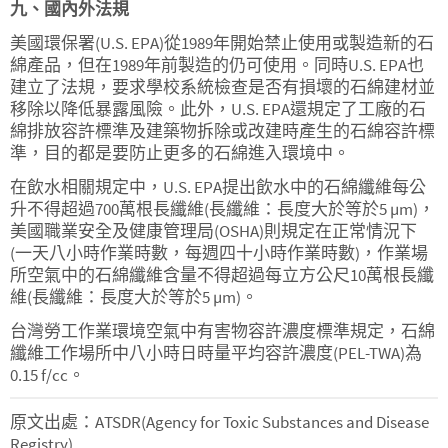
九、國內外法規
美國環保署(U.S. EPA)從1989年開始禁止使用或製造新的石
綿產品，但在1989年前製造的仍可使用。同時U.S. EPA也
建立了法規，要求學校系統檢查是否有損壞的石綿建材並
移除以降低暴露風險。此外，U.S. EPA還規定了工廠的石
綿排放容許標準及建築物拆除或改建時產生的石綿容許標
準，目的都是要防止更多的石綿進入環境中。
在飲水相關規定中，U.S. EPA提出飲水中的石綿纖維每公
升不得超過700萬根長纖維(長纖維：長度大於等於5 µm)，
美國職業安全及健康管理局(OSHA)則規定在正常情況下
(一天八小時作業時數，每週四十小時作業時數)，作業場
所空氣中的石綿纖維含量不得超過每立方公尺10萬根長纖
維(長纖維：長度大於等於5 µm)。
台灣勞工作業環境空氣中有害物容許濃度標準規定，石綿
纖維工作場所中八小時日時量平均容許濃度(PEL-TWA)為
0.15 f/cc。
原文出處：ATSDR(Agency for Toxic Substances and Disease
Registry)