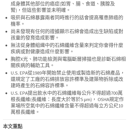
成身體其他部位的癌症(如胃、腸、食道、胰腺及
腎)，但這些影響並未明確。
吸菸與石綿暴露兩者同時進行的話會提高罹患肺癌的
機率。
尚未發現有任何的證據顯示石綿會造成出生缺陷或對
孩童的發育造成影響。
無法從身體組織中的石綿纖維含量來判定你會得什麼
疾病或對健康造成什麼影響。
胸腔X光、肺功能檢測與電腦斷層掃描也是診斷石綿相
關疾病的輔助工具。
U.S. EPA從1989年開始禁止使用或製造新的石綿產品，
還規定了工廠的石綿排放容許標準及建築物拆除或改
建時產生的石綿容許標準。
U.S. EPA提出飲水中的石綿纖維每公升不得超過700萬
根長纖維(長纖維：長度大於等於5 µm)， OSHA規定作
業場所空氣中的石綿纖維含量不得超過每立方公尺10
萬根長纖維。
本文重點