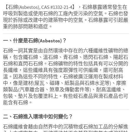
【石綿(Asbestos), CAS #1332-21-4】，石綿暴露通常發生在
呼吸到製造或使用石綿的工廠內受污染的空氣。石綿也發
現於拆除或改建中的建築物中的空氣。石綿暴露可引起嚴
重的肺部問題和癌症。
一、什麼是石綿(Asbestos)？
石綿一詞其實是由自然環境中存在的六種纖維性礦物的總
稱，包含鐵石綿、溫石綿、青石綿、透閃石石綿、陽起石
石綿和直閃石石綿。石綿礦物的特性包括具有可以分開的
長纖維，這些纖維具有強度跟彈性可供編織，還可耐高
溫。因為這些不同的特性，石綿被廣泛運用在製成材料
中，像是建材(屋瓦、磁磚、紙製品與石綿水泥等)、摩擦
類製品(汽車離合器、煞車及傳動套件等)、耐高溫纖維、
包裝、墊片及包覆塗料上。有些蛭石產品與滑石產品也可
能含有石綿。
二、石綿進入環境中如何變化？
石綿纖維會藉由自然界中的沉積物或石綿加工品的分解進