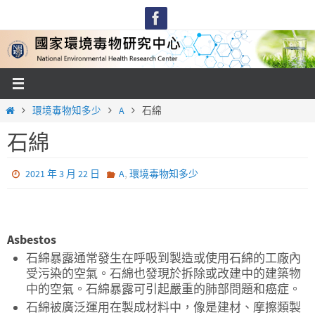
Skip
to
content
Home
環境毒物知多少
A
石綿
石綿
,
2021 年 3 月 22 日
A
環境毒物知多少
Asbestos
石綿暴露通常發生在呼吸到製造或使用石綿的工廠內
受污染的空氣。石綿也發現於拆除或改建中的建築物
中的空氣。石綿暴露可引起嚴重的肺部問題和癌症。
石綿被廣泛運用在製成材料中，像是建材、摩擦類製