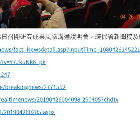
月26日召開研究成果風險溝通說明會，環保署新聞稿
enews/fact_Newsdetail.asp?InputTime=108042614522
h?v=Y7JkuNk6_pk
1247
ife/breakingnews/2771552
realtimenews/20190426004098-260405?chdtv
l/201904260285.aspx