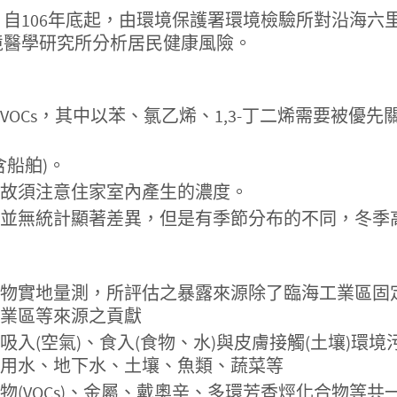
自106年底起，由環境保護署環境檢驗所對沿海六
境醫學研究所分析居民健康風險。
OCs，其中以苯、氯乙烯、1,3-丁二烯需要被優
含船舶)。
故須注意住家室內產生的濃度。
並無統計顯著差異，但是有季節分布的不同，冬季
物實地量測，所評估之暴露來源除了臨海工業區固定
業區等來源之貢獻
入(空氣)、食入(食物、水)與皮膚接觸(土壤)環
用水、地下水、土壤、魚類、蔬菜等
(VOCs)、金屬、戴奧辛、多環芳香烴化合物等共