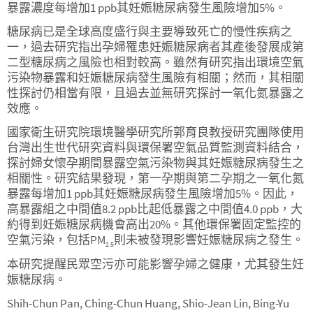
暴露濃度每增加1 ppb其妊娠糖尿病發生風險增加5%。
糖尿病已是全球高度盛行與主要導致死亡的慢性疾病之
一，過去研究指出孕婦罹患妊娠糖尿病者其產後發展成第
二型糖尿病之風險也相對較高。雖然有研究指出環境空氣
污染物暴露和妊娠糖尿病發生風險有相關；然而，其相關
性探討仍相當有限，且過去並無研究探討一氧化氮暴露之
效應。
國家衛生研究院環境醫學研究所郭育良教授研究團隊使用
台灣出生世代研究資料與環保署空氣品質監測資料結合，
探討婦女懷孕期間暴露空氣污染物與其妊娠糖尿病發生之
相關性。研究結果發現，第一孕期與第二孕期之一氧化氮
暴露每增加1 ppb其妊娠糖尿病發生風險增加5%。因此，
高暴露組之中間值8.2 ppb比起低暴露之中間值4.0 ppb，大
約得到妊娠糖尿病機會高出20%。其他環保署固定監控的
空氣污染，包括PM
則未被發現影響妊娠糖尿病之發生。
2.5
本研究提醒民眾空污亦可能影響孕婦之健康，尤其發生妊
娠糖尿病。
Shih-Chun Pan, Ching-Chun Huang, Shio-Jean Lin, Bing-Yu