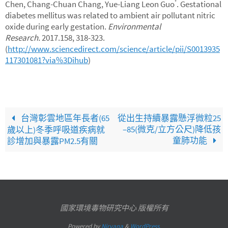
Chen, Chang-Chuan Chang, Yue-Liang Leon Guo
. Gestational
*
diabetes mellitus was related to ambient air pollutant nitric
oxide during early gestation.
Environmental
Research.
2017.158, 318-323.
(
http://www.sciencedirect.com/science/article/pii/S0013935
117301081?via%3Dihub
)
台灣彰雲地區年長者(65
從出生持續暴露懸浮微粒25
–85(微克/立方公尺)降低孩
歲以上)冬季呼吸道疾病就
童肺功能
診增加與暴露PM2.5有關
國家環境毒物研究中心 版權所有
Powered by
Nirvana
&
WordPress.