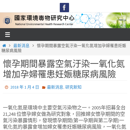
Skip
to
content
Home
最新消息
懷孕期間暴露空氣汙染一氧化氮增加孕婦罹患妊娠
糖尿病風險
懷孕期間暴露空氣汙染一氧化氮
增加孕婦罹患妊娠糖尿病風險
,
2018 年 1 月 4 日
最新消息
研究新知
一氧化氮是環境中主要空氣污染物之一。2005年招募全台
21,248 位懷孕婦女做為研究對象，回推婦女懷孕期間的空
氣污染暴露情形，發現懷孕期間(第一孕期與第二孕期)一
氧化氮的暴露會增加婦女罹患妊娠糖尿病風險，一氧化氮