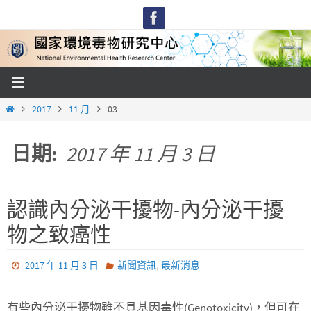
Skip
to
content
Home
2017
11 月
03
日期:
2017 年 11 月 3 日
認識內分泌干擾物-內分泌干擾
物之致癌性
,
2017 年 11 月 3 日
新聞資訊
最新消息
有些內分泌干擾物雖不具基因毒性(Genotoxicity)，但可在